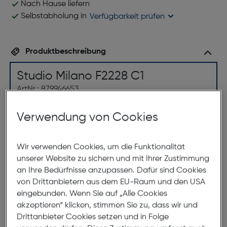
Nach Hause liefern
Selbstabholung in
Verfügbarkeit prüfen
Produktbeschreibung
Studio Milano F2228 C1
ArtNr.: 879946653
Diese Herrenbrille von Studio Milano setzt auf eine
Verwendung von Cookies
klassische und zeitlose Ästhetik. Das rechteckige
Design aus hochwertigem, schwarzem Acetat
Wir verwenden Cookies, um die Funktionalität
verleiht dieser eleganten Brille einen edlen Look.
unserer Website zu sichern und mit Ihrer Zustimmung
Studio Milano hat es geschafft, Tradition und
an Ihre Bedürfnisse anzupassen. Dafür sind Cookies
Modernität in dieser Brille zu vereinen, indem sie eine
von Drittanbietern aus dem EU-Raum und den USA
zeitgemäße Interpretation eines klassischen Styles
eingebunden. Wenn Sie auf „Alle Cookies
geschaffen haben. Die schwarze Farbe verleiht
akzeptieren“ klicken, stimmen Sie zu, dass wir und
dieser Brille einen Hauch von Raffinesse und Eleganz,
Drittanbieter Cookies setzen und in Folge
während das rechteckige Design eine markante