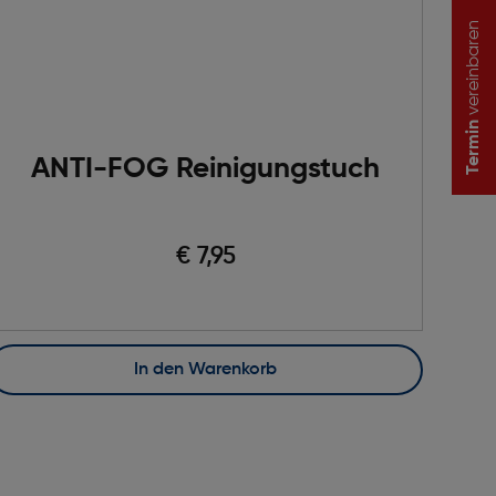
vereinbaren
Termin
ANTI-FOG Reinigungstuch
€ 7,95
In den Warenkorb