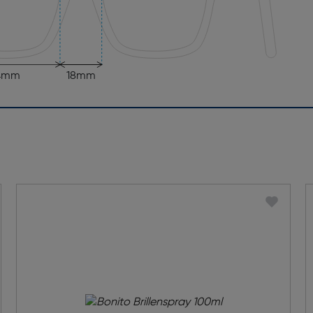
4mm
18mm