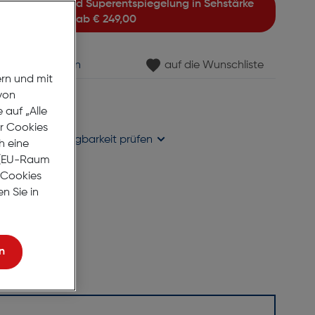
ab
€ 249,00
min vereinbaren
auf die Wunschliste
ern und mit
von
gernd
auf „Alle
se liefern
er Cookies
holung in
Verfügbarkeit prüfen
h eine
r (EU-Raum
e Cookies
n Sie in
n