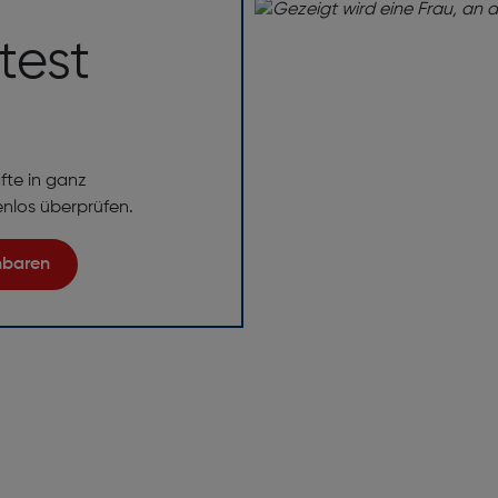
test
fte in ganz
enlos überprüfen.
inbaren
ng!