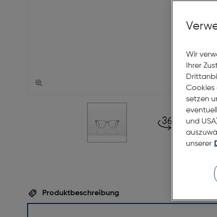
Verwe
Wir verw
Ihrer Zu
Drittanb
Cookies 
setzen u
eventuel
und USA)
auszuwähl
unserer
Produktbeschreibung