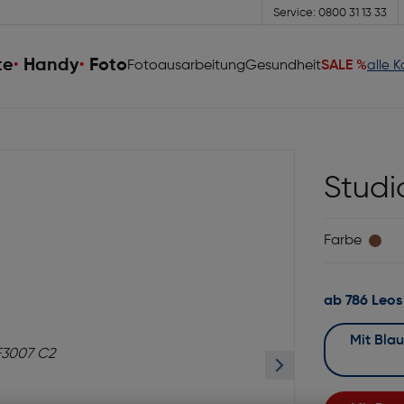
Service: 0800 31 13 33
te
Handy
Foto
Fotoausarbeitung
Gesundheit
SALE %
alle 
Studi
Farbe
ab 786 Leos