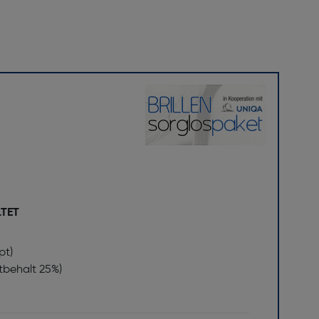
LTET
pt)
stbehalt 25%)