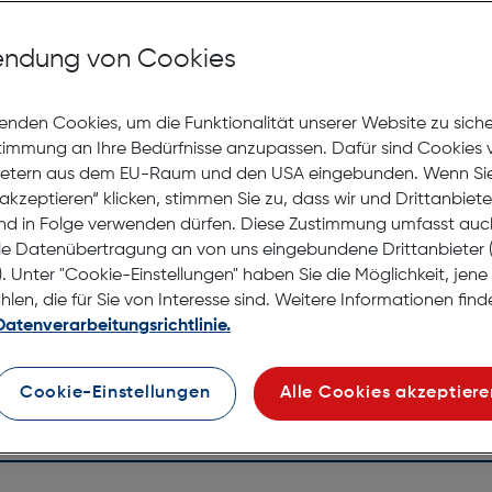
Mit Premiumgläsern und Superentspiegelung in Sehstärke
ndung von Cookies
Jetzt Ter
enden Cookies, um die Funktionalität unserer Website zu sich
stimmung an Ihre Bedürfnisse anzupassen. Dafür sind Cookies 
Nicht la
ietern aus dem EU-Raum und den USA eingebunden. Wenn Sie 
Nach Hau
akzeptieren“ klicken, stimmen Sie zu, dass wir und Drittanbiet
Selbstab
nd in Folge verwenden dürfen. Diese Zustimmung umfasst auc
le Datenübertragung an von uns eingebundene Drittanbiete
. Unter "Cookie-Einstellungen" haben Sie die Möglichkeit, jen
en, die für Sie von Interesse sind. Weitere Informationen finde
Datenverarbeitungsrichtlinie.
Cookie-Einstellungen
Alle Cookies akzeptiere