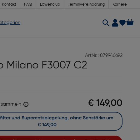
Kontakt
FAQ
Löwenclub
Terminvereinbarung
Karriere
Kategorien
ArtNr.: 879946692
o Milano F3007 C2
€ 149,00
sammeln
Mit Blaufilter und Superentspiegelung, ohne Sehstärke um
€ 149,00