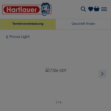
Terminvereinbarung
Geschäft finden
Prova Light
1
/
4