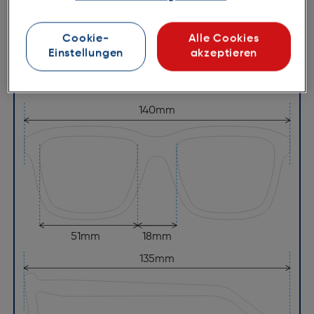
Steg:
18mm
Glasbreite:
51mm
Cookie-
Alle Cookies
Einstellungen
akzeptieren
Bügellänge:
135mm
(individuell ausrichtbar)
140mm
51mm
18mm
135mm