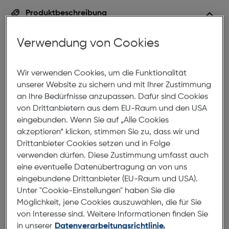
Produktbeschreibung
T726-001
Verwendung von Cookies
ArtNr.: 410058961
Eine ovale, und schmale Fassung deren Mittelteil aus
Wir verwenden Cookies, um die Funktionalität
extra dünnem, hochfestem Edelstahl gefertigt
unserer Website zu sichern und mit Ihrer Zustimmung
wurde. Die verwendung dieses speziellen Materiales
an Ihre Bedürfnisse anzupassen. Dafür sind Cookies
verleiht dieser Fassung eine unwahrscheinliche
von Drittanbietern aus dem EU-Raum und den USA
leichtigkeit, und bewirkt sensationellen
eingebunden. Wenn Sie auf „Alle Cookies
tragekomfort. Durch verwendung dieser besonders
akzeptieren“ klicken, stimmen Sie zu, dass wir und
leichten und frischen Farbe wirkt diese fast
Drittanbieter Cookies setzen und in Folge
unsichtbare Fassung freundlich, und modisch
verwenden dürfen. Diese Zustimmung umfasst auch
ansprechend.
eine eventuelle Datenübertragung an von uns
eingebundene Drittanbieter (EU-Raum und USA).
Unter "Cookie-Einstellungen" haben Sie die
Abmessungen
Möglichkeit, jene Cookies auszuwählen, die für Sie
von Interesse sind. Weitere Informationen finden Sie
Brillenbreite:
140mm
in unserer
Datenverarbeitungsrichtlinie.