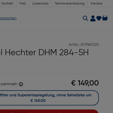
Kontakt
FAQ
Löwenclub
Terminvereinbarung
Karriere
Kategorien
ArtNr.: 879965120
l Hechter DHM 284-5H
€ 149,00
sammeln
Mit Blaufilter und Superentspiegelung, ohne Sehstärke um
€ 149,00