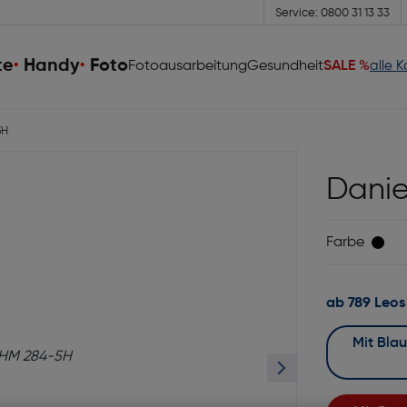
Service: 0800 31 13 33
te
Handy
Foto
Fotoausarbeitung
Gesundheit
SALE %
alle 
5H
Danie
Farbe
ab 789 Leos