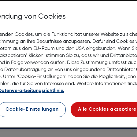
Mit Premiumgläsern und Superentspiegelung in Sehstärke
ndung von Cookies
Jetzt Ter
enden Cookies, um die Funktionalität unserer Website zu sich
stimmung an Ihre Bedürfnisse anzupassen. Dafür sind Cookies 
Lagernd |
ietern aus dem EU-Raum und den USA eingebunden. Wenn Sie 
Nach Hau
akzeptieren“ klicken, stimmen Sie zu, dass wir und Drittanbiet
Selbstab
nd in Folge verwenden dürfen. Diese Zustimmung umfasst auc
le Datenübertragung an von uns eingebundene Drittanbiete
. Unter "Cookie-Einstellungen" haben Sie die Möglichkeit, jen
en, die für Sie von Interesse sind. Weitere Informationen finde
Datenverarbeitungsrichtlinie.
Cookie-Einstellungen
Alle Cookies akzeptiere