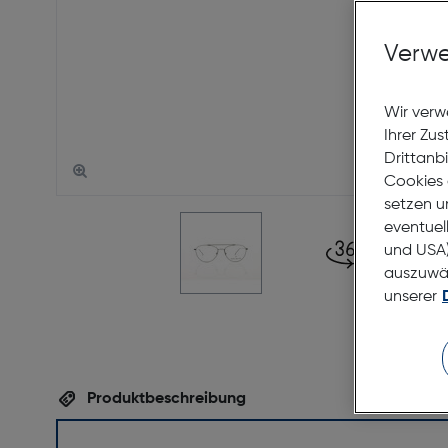
Verwe
Wir verw
Ihrer Zu
Drittanb
Cookies 
setzen u
eventuel
und USA)
auszuwähl
unserer
Produktbeschreibung