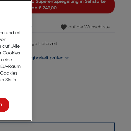
ab
€ 249,00
min vereinbaren
auf die Wunschliste
ern und mit
von
 6 bis 8 Werktage Lieferzeit
auf „Alle
se liefern
er Cookies
holung in
Verfügbarkeit prüfen
h eine
r (EU-Raum
e Cookies
n Sie in
n