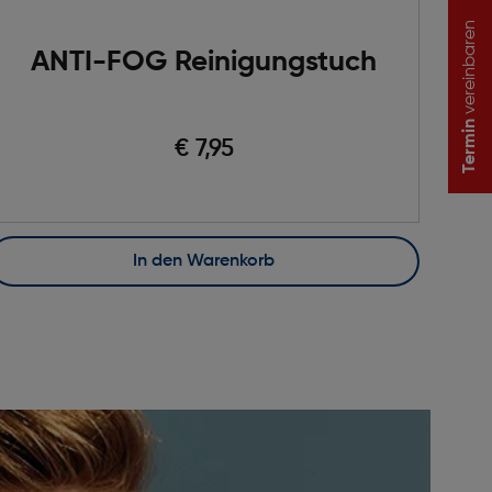
vereinbaren
ANTI-FOG Reinigungstuch
Termin
€ 7,95
In den Warenkorb