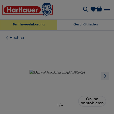
Terminvereinbarung
Geschäft finden
Hechter
Online
anprobieren
1
/
4