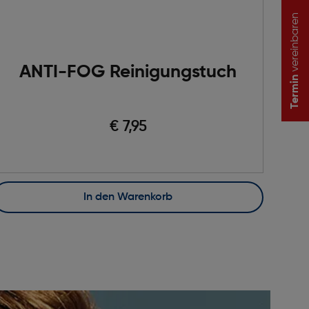
vereinbaren
ANTI-FOG Reinigungstuch
Termin
€ 7,95
In den Warenkorb