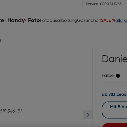
Service: 0800 31 13 33
te
Handy
Foto
Fotoausarbeitung
Gesundheit
SALE %
alle 
H
Danie
Farbe
ab 783 Leos