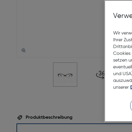
Verwe
Wir verw
Ihrer Zu
Drittanb
Cookies 
setzen u
eventuel
und USA)
auszuwähl
unserer
Produktbeschreibung