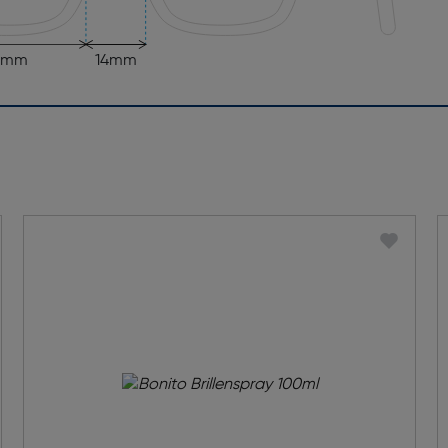
2mm
14mm