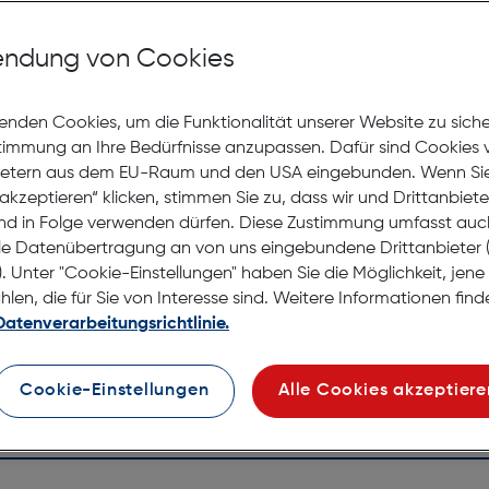
Mit Premiumgläsern und Superentspiegelung in Sehstärke
ndung von Cookies
Jetzt Ter
enden Cookies, um die Funktionalität unserer Website zu sich
stimmung an Ihre Bedürfnisse anzupassen. Dafür sind Cookies 
Lagernd |
ietern aus dem EU-Raum und den USA eingebunden. Wenn Sie 
Nach Hau
akzeptieren“ klicken, stimmen Sie zu, dass wir und Drittanbiet
Selbstab
nd in Folge verwenden dürfen. Diese Zustimmung umfasst auc
le Datenübertragung an von uns eingebundene Drittanbiete
. Unter "Cookie-Einstellungen" haben Sie die Möglichkeit, jen
en, die für Sie von Interesse sind. Weitere Informationen finde
Datenverarbeitungsrichtlinie.
Cookie-Einstellungen
Alle Cookies akzeptiere