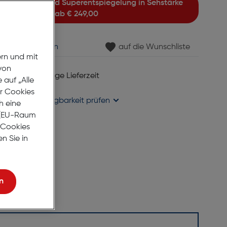
ab
€ 249,00
min vereinbaren
auf die Wunschliste
ern und mit
von
 6 bis 8 Werktage Lieferzeit
auf „Alle
se liefern
er Cookies
holung in
Verfügbarkeit prüfen
h eine
r (EU-Raum
e Cookies
n Sie in
n