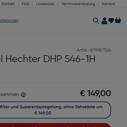
Kontakt
FAQ
Löwenclub
Terminvereinbarung
Karriere
Kategorien
ArtNr.: 879987524
l Hechter DHP 546-1H
€ 149,00
sammeln
Mit Blaufilter und Superentspiegelung, ohne Sehstärke um
€ 149,00