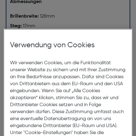
Abmessungen
Brillenbreite:
128mm
Steg:
17mm
Glasbreite:
50mm
Verwendung von Cookies
Bügellänge:
140mm
(individuell ausrichtbar)
Wir verwenden Cookies, um die Funktionalität
128mm
unserer Website zu sichern und mit Ihrer Zustimmung
an Ihre Bedürfnisse anzupassen. Dafür sind Cookies
von Drittanbietern aus dem EU-Raum und den USA
eingebunden. Wenn Sie auf „Alle Cookies
akzeptieren“ klicken, stimmen Sie zu, dass wir und
Drittanbieter Cookies setzen und in Folge
verwenden dürfen. Diese Zustimmung umfasst auch
eine eventuelle Datenübertragung an von uns
50mm
17mm
eingebundene Drittanbieter (EU-Raum und USA).
140mm
Unter "Cookie-Einstellungen" haben Sie die