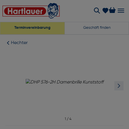
Terminvereinbarung
Geschäft finden
Hechter
1
/
4