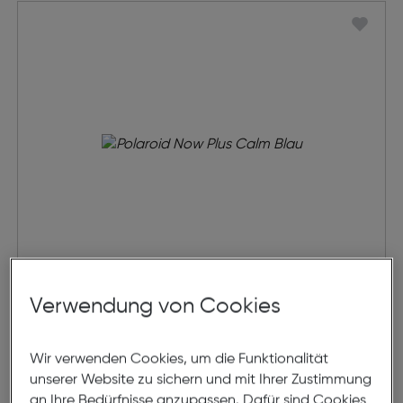
Polaroid Now Plus
Verwendung von Cookies
€ 111,00
Wir verwenden Cookies, um die Funktionalität
unserer Website zu sichern und mit Ihrer Zustimmung
in den Warenkorb
an Ihre Bedürfnisse anzupassen. Dafür sind Cookies