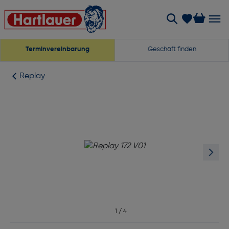
Terminvereinbarung
Geschäft finden
Replay
1
/
4