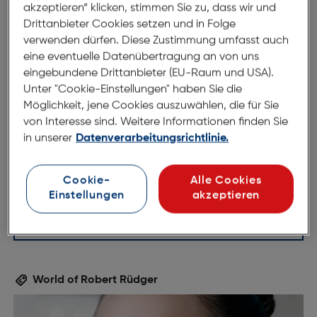
akzeptieren“ klicken, stimmen Sie zu, dass wir und
Drittanbieter Cookies setzen und in Folge
verwenden dürfen. Diese Zustimmung umfasst auch
eine eventuelle Datenübertragung an von uns
eingebundene Drittanbieter (EU-Raum und USA).
Unter "Cookie-Einstellungen" haben Sie die
53mm
15mm
Möglichkeit, jene Cookies auszuwählen, die für Sie
140mm
von Interesse sind. Weitere Informationen finden Sie
in unserer
Datenverarbeitungsrichtlinie.
Cookie-
Alle Cookies
Einstellungen
akzeptieren
World of Robert Rüdger