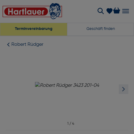
Terminvereinbarung
Geschäft finden
Robert Rüdger
1
/
4