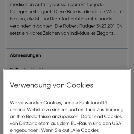
modischen Auftritt, der sich perfekt für jede
Gelegenheit eignet. Diese Brille ist die ideale Wahl für
Frauen, die Stil und Komfort nahtlos miteinander
verbinden möchten. Die Robert Rüdger 3423 201-04
setzt ein klares Zeichen von individueller Eleganz.
Abmessungen
Brillenbreite:
133mm
Steg:
15mm
Verwendung von Cookies
Glasbreite:
53mm
Bügellänge:
140mm
Wir verwenden Cookies, um die Funktionalität
(individuell ausrichtbar)
unserer Website zu sichern und mit Ihrer Zustimmung
an Ihre Bedürfnisse anzupassen. Dafür sind Cookies
133mm
von Drittanbietern aus dem EU-Raum und den USA
eingebunden. Wenn Sie auf „Alle Cookies