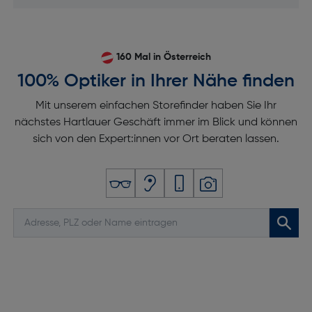
Bildschirmauflösung [Pixel]: 2360 x 1640
LED-Hintergrundbeleuchtung: Ja
Touch-Technologie: Multitouch
160 Mal in Österreich
Anschlüsse und Schnittstellen
100% Optiker in Ihrer Nähe finden
Mit unserem einfachen Storefinder haben Sie Ihr
Kopfhörerausgang: Nein
nächstes Hartlauer Geschäft immer im Blick und können
Gewicht und Abmessungen
sich von den Expert:innen vor Ort beraten lassen.
Gewicht [g]: 465