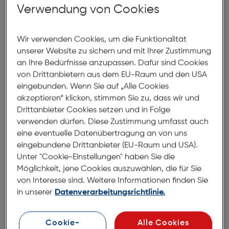
Verwendung von Cookies
Nach Hause liefern
Selbstabholung in
Verfügbarkeit prüfen
Wir verwenden Cookies, um die Funktionalität
unserer Website zu sichern und mit Ihrer Zustimmung
Produktbeschreibung
an Ihre Bedürfnisse anzupassen. Dafür sind Cookies
von Drittanbietern aus dem EU-Raum und den USA
Apple iPad Air 11" LTE 1TB violett
eingebunden. Wenn Sie auf „Alle Cookies
ArtNr.: 180014542
akzeptieren“ klicken, stimmen Sie zu, dass wir und
Drittanbieter Cookies setzen und in Folge
iPad Air. Entwickelt für Apple
verwenden dürfen. Diese Zustimmung umfasst auch
eine eventuelle Datenübertragung an von uns
Intelligence.
eingebundene Drittanbieter (EU-Raum und USA).
Unter "Cookie-Einstellungen" haben Sie die
Das 11" iPad Air. Entwickelt für Apple Intelligence. Das
Möglichkeit, jene Cookies auszuwählen, die für Sie
iPad Air kommt jetzt mit der Power des Apple M4
von Interesse sind. Weitere Informationen finden Sie
Chip. Unglaublich leistungsstark und günstig. Es hat
in unserer
Datenverarbeitungsrichtlinie.
ein beeindruckendes Liquid Retina Display, eine 12
MP Center Stage Frontkamera für großartige
Videoanrufe, iPadOS und superschnelles WLAN 7.
Cookie-
Alle Cookies