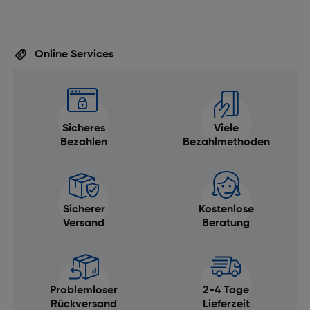
Rückkamera: Ja
Sonstige Funktionen
Online Services
Bildschirmdiagonale (cm) [cm]: 27,59
Akku/Batterie
Sicheres
Viele
Akku-/Batteriebetriebsdauer [h]: 10
Bezahlen
Bezahlmethoden
Grafik
Grafikkarte-Familie: Apple
Speicher
Sicherer
Kostenlose
Versand
Beratung
RAM-Speicher [GB]: 12
Bildschirm
Problemloser
2-4 Tage
Bildschirmdiagonale ["]: 10,86
Rückversand
Lieferzeit