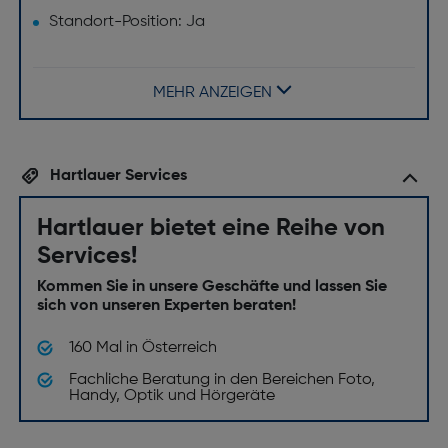
Standort-Position: Ja
Software
MEHR ANZEIGEN
Plattform: iPadOS
Installiertes Betriebssystem: iPadOS 26
Netzwerk
Hartlauer Services
Top WLAN-Standard: Wi-Fi 7 (802.11be)
Hartlauer bietet eine Reihe von
Bluetooth: Ja
Services!
5G: Ja
Kommen Sie in unsere Geschäfte und lassen Sie
sich von unseren Experten beraten!
Speichermedium
160 Mal in Österreich
Integrierter Kartenleser: Nein
Fachliche Beratung in den Bereichen Foto,
Interne Speicherkapazität [GB]: 1000
Handy, Optik und Hörgeräte
Kamera