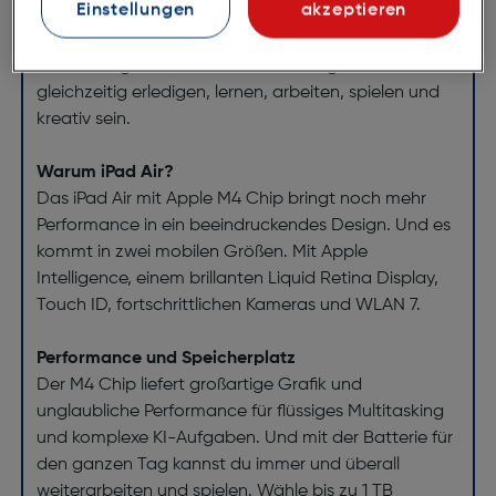
Einstellungen
akzeptieren
Und es ist mit dem Apple Pencil Pro, dem Magic
Keyboard für das iPad Air und mehr kompatibel. So
kannst du ganz einfach mehrere Aufgaben
gleichzeitig erledigen, lernen, arbeiten, spielen und
kreativ sein.
Warum iPad Air?
Das iPad Air mit Apple M4 Chip bringt noch mehr
Performance in ein beeindruckendes Design. Und es
kommt in zwei mobilen Größen. Mit Apple
Intelligence, einem brillanten Liquid Retina Display,
Touch ID, fortschrittlichen Kameras und WLAN 7.
Performance und Speicherplatz
Der M4 Chip liefert großartige Grafik und
unglaubliche Performance für flüssiges Multitasking
und komplexe KI-Aufgaben. Und mit der Batterie für
den ganzen Tag kannst du immer und überall
weiterarbeiten und spielen. Wähle bis zu 1 TB