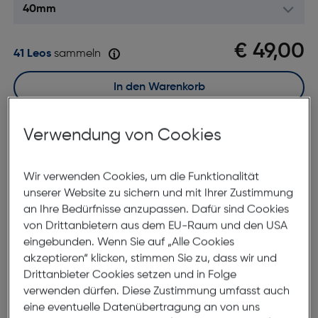
€ 49,00
41 Leos
sammeln
In den Warenkorb
Sofort kaufen
Verwendung von Cookies
merken
vergleichen
Wir verwenden Cookies, um die Funktionalität
unserer Website zu sichern und mit Ihrer Zustimmung
7 bis 9 Werktage Lieferzeit
an Ihre Bedürfnisse anzupassen. Dafür sind Cookies
Nach Hause liefern
von Drittanbietern aus dem EU-Raum und den USA
Selbstabholung in
Verfügbarkeit prüfen
eingebunden. Wenn Sie auf „Alle Cookies
akzeptieren“ klicken, stimmen Sie zu, dass wir und
Drittanbieter Cookies setzen und in Folge
Produktbeschreibung
verwenden dürfen. Diese Zustimmung umfasst auch
eine eventuelle Datenübertragung an von uns
Apple Watch 40mm Neon Yellow