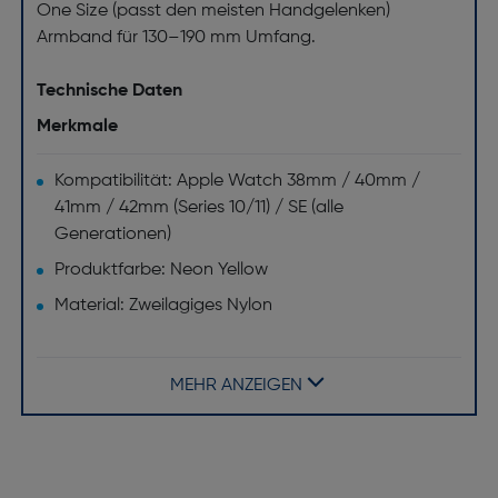
One Size (passt den meisten Handgelenken)
Armband für 130–190 mm Umfang.
Technische Daten
Merkmale
Kompatibilität: Apple Watch 38mm / 40mm /
41mm / 42mm (Series 10/11) / SE (alle
Generationen)
Produktfarbe: Neon Yellow
Material: Zweilagiges Nylon
Schnallenfarbe: Keine klassische Schnalle
(stufenlos verstellbarer Klettverschluss)
MEHR ANZEIGEN
Typ: Sport Loop