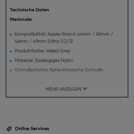
Technische Daten
Merkmale
Kompatibilität: Apple Watch 44mm / 45mm /
46mm / 49mm (Ultra 1/2/3)
Produktfarbe: Veiled Grey
Material: Zweilagiges Nylon
Schnallenfarbe: Keine klassische Schnalle
(stufenlos verstellbarer Klettverschluss mit einer
gewebten Zuglasche inklusive Run-Swoosh-Logo)
MEHR ANZEIGEN
Typ: Nike Sport Loop
Online Services