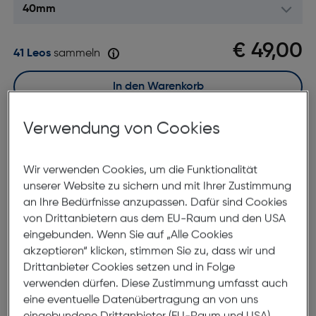
€ 49,00
41 Leos
sammeln
In den Warenkorb
Verwendung von Cookies
Sofort kaufen
merken
vergleichen
Wir verwenden Cookies, um die Funktionalität
unserer Website zu sichern und mit Ihrer Zustimmung
7 bis 9 Werktage Lieferzeit
an Ihre Bedürfnisse anzupassen. Dafür sind Cookies
Nach Hause liefern
von Drittanbietern aus dem EU-Raum und den USA
Selbstabholung in
Verfügbarkeit prüfen
eingebunden. Wenn Sie auf „Alle Cookies
akzeptieren“ klicken, stimmen Sie zu, dass wir und
Drittanbieter Cookies setzen und in Folge
Produktbeschreibung
verwenden dürfen. Diese Zustimmung umfasst auch
eine eventuelle Datenübertragung an von uns
Apple Watch 40mm Veiled Grey