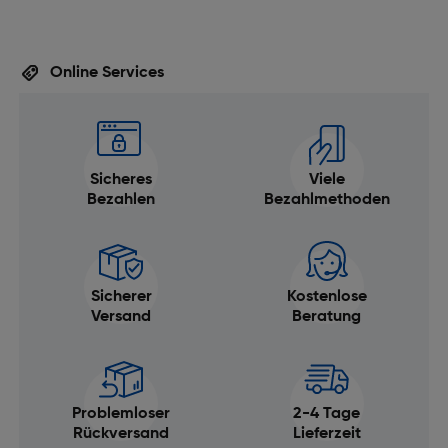
Kratzfest: Nein
Spritzwassergeschützt: Ja
Online Services
Wasserdichtigkeit: Ja
Farbe: Rosegold
Armbandfarbe: Hellrosa
Sicheres
Viele
Netzwerk
Bezahlen
Bezahlmethoden
GPS: Ja
Merkmale
Sicherer
Kostenlose
Umgebungslichtsensor: Ja
Versand
Beratung
Musiksteuerung: Ja
Thermometer: Nein
Beschleunigungsmesser: Ja
Problemloser
2-4 Tage
Rückversand
Lieferzeit
Schlafanalyse: Ja