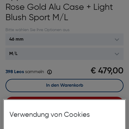
Rose Gold Alu Case + Light
Blush Sport M/L
Bitte wählen Sie Ihre Optionen aus
€ 479,00
398 Leos
sammeln
In den Warenkorb
Sofort kaufen
Verwendung von Cookies
merken
vergleichen