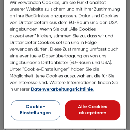
7 bis 9 Werktage Lieferzeit
Wir verwenden Cookies, um die Funktionalität
Nach Hause liefern
unserer Website zu sichern und mit Ihrer Zustimmung
Selbstabholung in
Verfügbarkeit prüfen
an Ihre Bedürfnisse anzupassen. Dafür sind Cookies
von Drittanbietern aus dem EU-Raum und den USA
eingebunden. Wenn Sie auf „Alle Cookies
Produktbeschreibung
akzeptieren“ klicken, stimmen Sie zu, dass wir und
Drittanbieter Cookies setzen und in Folge
Apple Watch S11 GPS 46mm Rose
verwenden dürfen. Diese Zustimmung umfasst auch
eine eventuelle Datenübertragung an von uns
Gold Alu Case + Light Blush Sport
eingebundene Drittanbieter (EU-Raum und USA).
M/L
Unter "Cookie-Einstellungen" haben Sie die
ArtNr.: 180011650
Möglichkeit, jene Cookies auszuwählen, die für Sie
von Interesse sind. Weitere Informationen finden Sie
Erhalte wertvolle Infos zu deiner
in unserer
Datenverarbeitungsrichtlinie.
Gesundheit.
Cookie-
Alle Cookies
Die Apple Watch Series 11 gibt dir wertvolle
Einstellungen
akzeptieren
Informationen zu deiner Gesundheit, wie etwa
Mitteilungen bei hoher oder niedriger Herzfrequenz