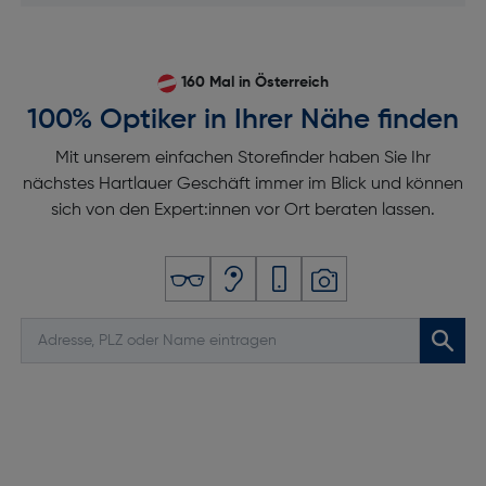
Wetteranzeige: Ja
Herzfrequenzmonitor: Ja
160 Mal in Österreich
Blutsauerstoff-Sensor: Ja
100% Optiker in Ihrer Nähe finden
Höhenmesser: Ja
Mit unserem einfachen Storefinder haben Sie Ihr
Kompass: Ja
nächstes Hartlauer Geschäft immer im Blick und können
Wecker: Ja
sich von den Expert:innen vor Ort beraten lassen.
Stoppuhr: Ja
Bildschirm
Display-Typ: OLED Retina
Touchscreen: Ja
Displaydiagonale [cm]: 3,53
Leistungen
Prozessor: Apple S10 SiP