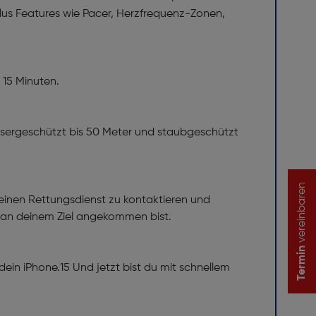
 plus Features wie Pacer, Herzfrequenz-Zonen,
 15 Minuten.
 wassergeschützt bis 50 Meter und staubgeschützt
vereinbaren
, einen Rettungsdienst zu kontaktieren und
 an deinem Ziel angekommen bist.
Termin
ein iPhone.15 Und jetzt bist du mit schnellem