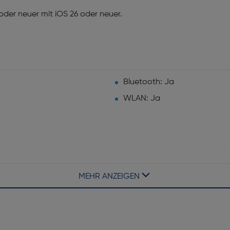
 oder neuer mit iOS 26 oder neuer.
Bluetooth: Ja
WLAN: Ja
tiniertes Finish)
Kratzfest: Ja
MEHR ANZEIGEN
Wasserdichtigkeit: Ja
Armbandfarbe: Blassrosa