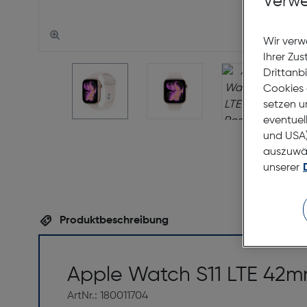
Verwe
Wir verw
Ihrer Zu
Drittanb
Cookies 
setzen u
eventuel
und USA)
auszuwähl
unserer
Produktbeschreibung
Apple Watch S11 LTE 42mm
ArtNr.: 180011704