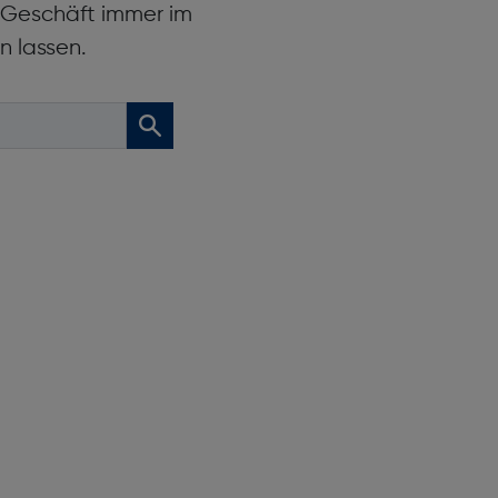
r Geschäft immer im
n lassen.
dus) [h]: 7-8