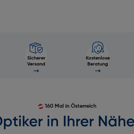
Musiksteuerung: Ja
Beschleunigungsmesser: Ja
Sicherer
Wetteranzeige: Ja
Kostenlose
Versand
Beratung
Blutsauerstoff-Sensor: Ja
Kompass: Ja
Stoppuhr: Ja
160 Mal in Österreich
Touchscreen: Ja
ptiker in Ihrer Nähe