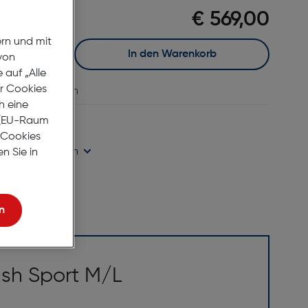
€ 569,00
ern und mit
In den Warenkorb
von
auf „Alle
er Cookies
vergleichen
h eine
eit
r (EU-Raum
e Cookies
ügbarkeit prüfen
n Sie in
n
ush Sport M/L