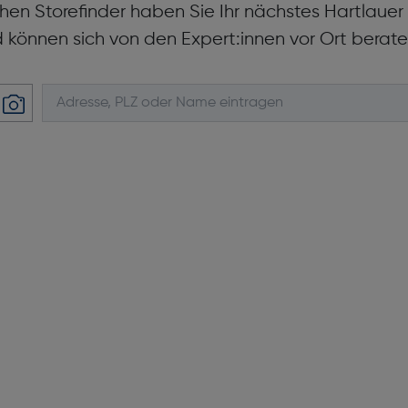
hen Storefinder haben Sie Ihr nächstes Hartlaue
d können sich von den Expert:innen vor Ort berate
Mikrofon: Ja
Batterielebensdauer (GPS-Mo
Tiefe [mm]: 9,7
Gewicht [g]: 34,6