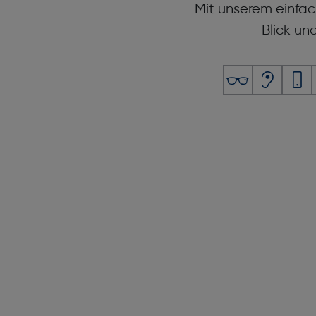
Leistungen
Mit unserem einfac
Blick un
Prozessor: Apple S10 Chip
Batteriebetriebsdauer [Tag(e)]: 1
Sicherheit
Notruf: Ja
Gewicht und Abmessungen
Breite [mm]: 39
Höhe [mm]: 46