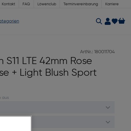
Kontakt
FAQ
Löwenclub
Terminvereinbarung
Karriere
Kategorien
ArtNr.: 180011704
h S11 LTE 42mm Rose
e + Light Blush Sport
n aus