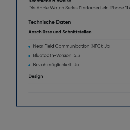
Rechtliche Hinweise
Die Apple Watch Series 11 erfordert ein iPhone 11
Technische Daten
Anschlüsse und Schnittstellen
Near Field Communication (NFC): Ja
Bluetooth-Version: 5.3
Bezahlmöglichkeit: Ja
Design
Material des Uhrengehäuses: matt eloxiertes (sa
Aluminium
Spritzwassergeschützt: Ja
Farbe: Rosegold
Netzwerk