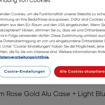
ndung von Cookies
472 Leos
sammeln
enden Cookies, um die Funktionalität unserer Website zu sich
Sofort kaufen
stimmung an Ihre Bedürfnisse anzupassen. Dafür sind Cookies 
ietern aus dem EU-Raum und den USA eingebunden. Wenn Sie 
akzeptieren“ klicken, stimmen Sie zu, dass wir und Drittanbiet
auf die Wunschliste
nd in Folge verwenden dürfen. Diese Zustimmung umfasst auc
7 bis 9 Werktage Lieferz
le Datenübertragung an von uns eingebundene Drittanbiete
Nach Hause liefern
. Unter "Cookie-Einstellungen" haben Sie die Möglichkeit, jen
Selbstabholung in
Verf
en, die für Sie von Interesse sind. Weitere Informationen finde
Datenverarbeitungsrichtlinie.
Cookie-Einstellungen
Alle Cookies akzeptiere
 Rose Gold Alu Case + Light Bl