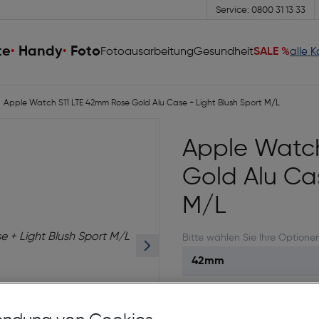
Service: 0800 31 13 33
te
Handy
Foto
Fotoausarbeitung
Gesundheit
SALE %
alle 
Apple Watch S11 LTE 42mm Rose Gold Alu Case + Light Blush Sport M/L
Apple Watc
Gold Alu Cas
M/L
Bitte wählen Sie Ihre Optione