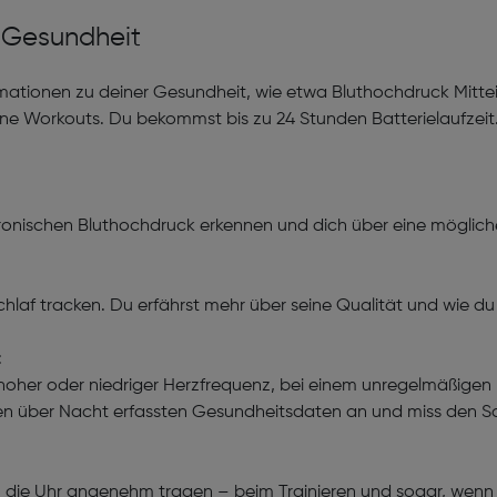
r Gesundheit
ormationen zu deiner Gesundheit, wie etwa Bluthochdruck Mittei
deine Workouts. Du bekommst bis zu 24 Stunden Batterielaufzeit
hronischen Bluthochdruck erkennen und dich über eine möglich
hlaf tracken. Du erfährst mehr über seine Qualität und wie d
t
i hoher oder niedriger Herzfrequenz, bei einem unregelmäßige
ten über Nacht erfassten Gesundheitsdaten an und miss den Sa
um die Uhr angenehm tragen – beim Trainieren und sogar, wenn 