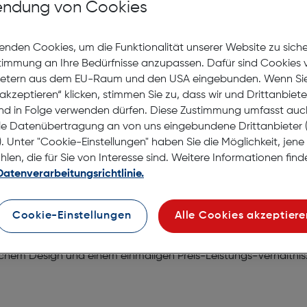
auf d
ndung von Cookies
Lagernd |
Nach Hau
enden Cookies, um die Funktionalität unserer Website zu sich
Selbstab
stimmung an Ihre Bedürfnisse anzupassen. Dafür sind Cookies 
ietern aus dem EU-Raum und den USA eingebunden. Wenn Sie 
akzeptieren“ klicken, stimmen Sie zu, dass wir und Drittanbiet
nd in Folge verwenden dürfen. Diese Zustimmung umfasst auc
le Datenübertragung an von uns eingebundene Drittanbiete
. Unter "Cookie-Einstellungen" haben Sie die Möglichkeit, jen
en, die für Sie von Interesse sind. Weitere Informationen finde
Datenverarbeitungsrichtlinie.
Cookie-Einstellungen
Alle Cookies akzeptiere
sistentem Hilafilcon B, mit hohem Tragekomfort für das besch
chem Design und einem einmaligen Preis-Leistungs-Verhältnis