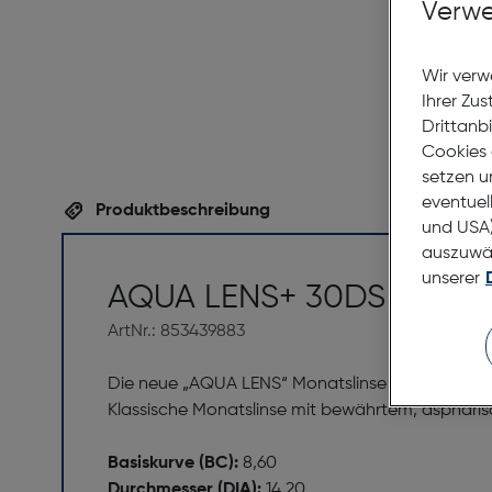
Verwe
Wir verw
Ihrer Zu
Drittanb
Cookies 
setzen u
eventuel
Produktbeschreibung
und USA)
auszuwähl
unserer
AQUA LENS+ 30DS -2,25
ArtNr.: 853439883
Die neue „AQUA LENS“ Monatslinse aus proteinre
Klassische Monatslinse mit bewährtem, asphäris
Basiskurve (BC):
8,60
Durchmesser (DIA):
14,20