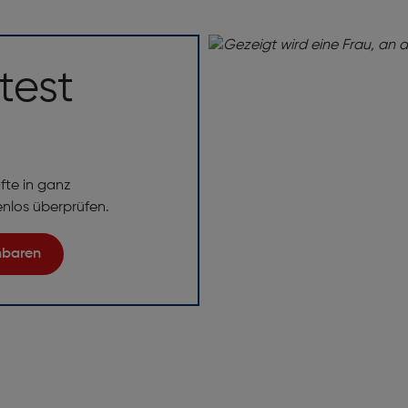
test
fte in ganz
enlos überprüfen.
inbaren