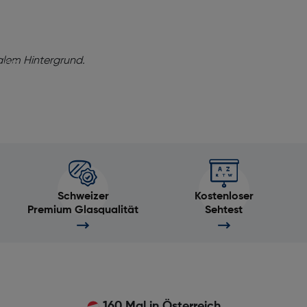
ng!
baren Sie
tung
e dabei,
onell,
Schweizer
Kostenloser
Premium Glasqualität
Sehtest
160 Mal in Österreich