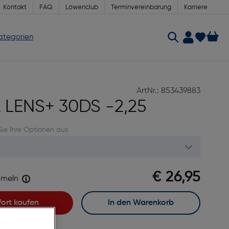
Kontakt
FAQ
Löwenclub
Terminvereinbarung
Karriere
Kategorien
ArtNr.: 853439883
LENS+ 30DS -2,25
Sie Ihre Optionen aus
€ 26,95
meln
fort kaufen
In den Warenkorb