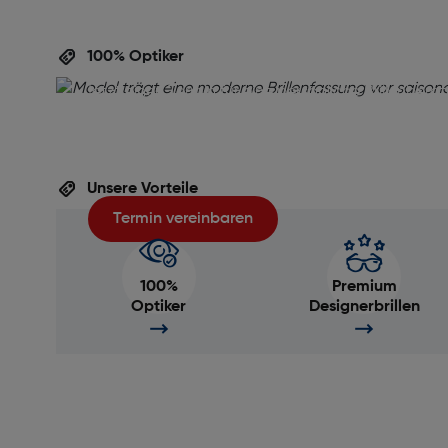
perfekte Beratu
100% Optiker
Ihre Augen verdienen die beste Betreuung! Verein
jetzt einen Termin für eine persönliche Brillenbera
inklusive gratis Sehtest. Unser Team unterstützt Si
die ideale Brille für Ihren Alltag zu finden – professi
unverbindlich und auf Ihre Wünsche abgestimmt.
Unsere Vorteile
Termin vereinbaren
100%
Premium
Optiker
Designerbrillen