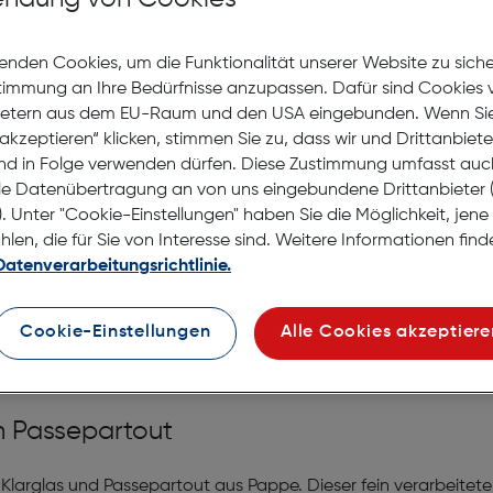
auf die Wunschliste
enden Cookies, um die Funktionalität unserer Website zu sich
stimmung an Ihre Bedürfnisse anzupassen. Dafür sind Cookies 
Lagernd | 2 bis 3 Werkt
ietern aus dem EU-Raum und den USA eingebunden. Wenn Sie 
Nach Hause liefern
akzeptieren“ klicken, stimmen Sie zu, dass wir und Drittanbiet
Selbstabholung in
Verf
nd in Folge verwenden dürfen. Diese Zustimmung umfasst auc
le Datenübertragung an von uns eingebundene Drittanbiete
. Unter "Cookie-Einstellungen" haben Sie die Möglichkeit, jen
en, die für Sie von Interesse sind. Weitere Informationen finde
Datenverarbeitungsrichtlinie.
Cookie-Einstellungen
Alle Cookies akzeptiere
x24cm Holz weiß S66KF1P1
m Passepartout
larglas und Passepartout aus Pappe. Dieser fein verarbeitete