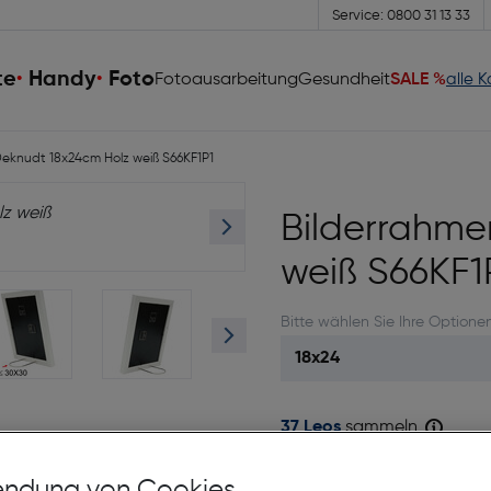
Service: 0800 31 13 33
te
Handy
Foto
Fotoausarbeitung
Gesundheit
SALE %
alle 
eknudt 18x24cm Holz weiß S66KF1P1
Bilderrahme
weiß S66KF1
Bitte wählen Sie Ihre Optione
37 Leos
sammeln
Sofort kaufen
ndung von Cookies