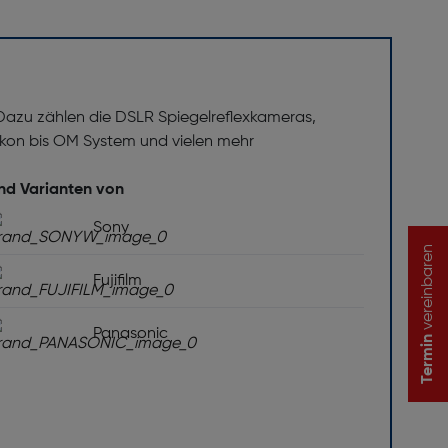
 Dazu zählen die DSLR Spiegelreflexkameras,
on bis OM System und vielen mehr
und Varianten von
Sony
vereinbaren
Fujifilm
Panasonic
Termin