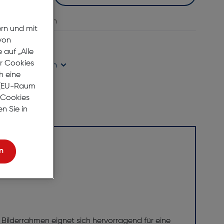
vergleichen
ern und mit
von
age Lieferzeit
auf „Alle
er Cookies
ügbarkeit prüfen
h eine
r (EU-Raum
e Cookies
n Sie in
n
 Bilderrahmen eignet sich hervorragend für eine