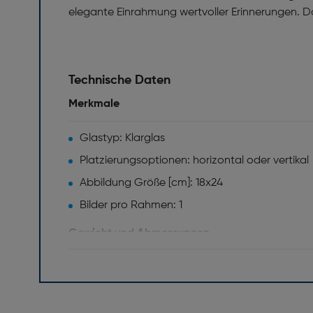
elegante Einrahmung wertvoller Erinnerungen. 
Technische Daten
Merkmale
Glastyp: Klarglas
Platzierungsoptionen: horizontal oder vertikal
Abbildung Größe [cm]: 18x24
Bilder pro Rahmen: 1
Gewicht und Abmessungen
Breite [mm]: 212
Tiefe [mm]: 15