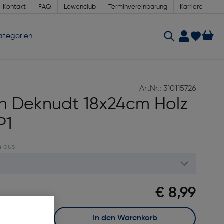
Kontakt
FAQ
Löwenclub
Terminvereinbarung
Karriere
Kategorien
ArtNr.: 310115726
n Deknudt 18x24cm Holz
P1
n aus
€ 8,99
In den Warenkorb