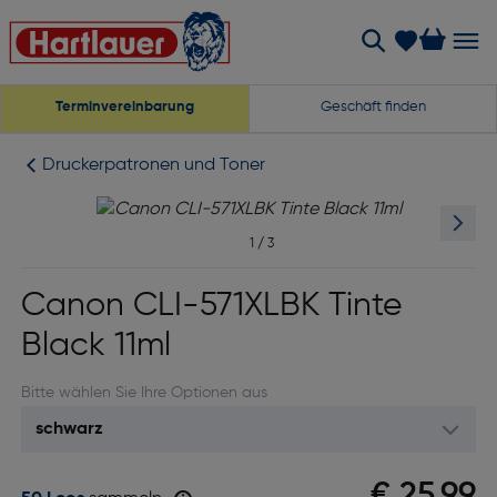
Terminvereinbarung
Geschäft finden
Druckerpatronen und Toner
1
/
3
Canon CLI-571XLBK Tinte
Black 11ml
Bitte wählen Sie Ihre Optionen aus
€ 25,99