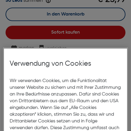
50 Leos
sammeln
In den Warenkorb
Sofort kaufen
merken
vergleichen
Lagernd | 2 bis 3 Werktage Lieferzeit
Verwendung von Cookies
Nach Hause liefern
Selbstabholung in
Verfügbarkeit prüfen
Wir verwenden Cookies, um die Funktionalität
unserer Website zu sichern und mit Ihrer Zustimmung
Produktbeschreibung
an Ihre Bedürfnisse anzupassen. Dafür sind Cookies
von Drittanbietern aus dem EU-Raum und den USA
Canon CLI-571XLBK Tinte Black
eingebunden. Wenn Sie auf „Alle Cookies
akzeptieren“ klicken, stimmen Sie zu, dass wir und
11ml
Drittanbieter Cookies setzen und in Folge
ArtNr.: 550066923
verwenden dürfen. Diese Zustimmung umfasst auch