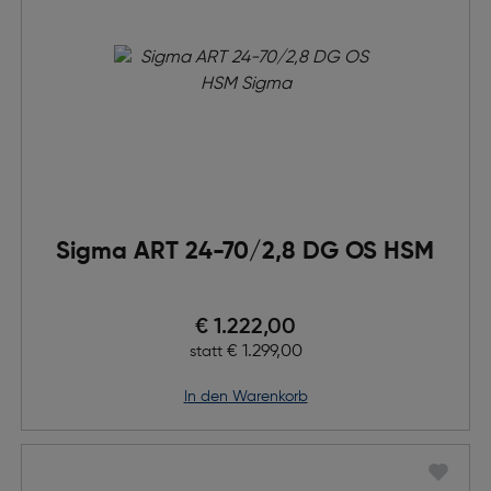
Sigma ART 24-70/2,8 DG OS HSM
Preis nach Rabatts
€ 1.222,00
Ursprünglicher Preis
€ 1.299,00
statt
in den Warenkorb