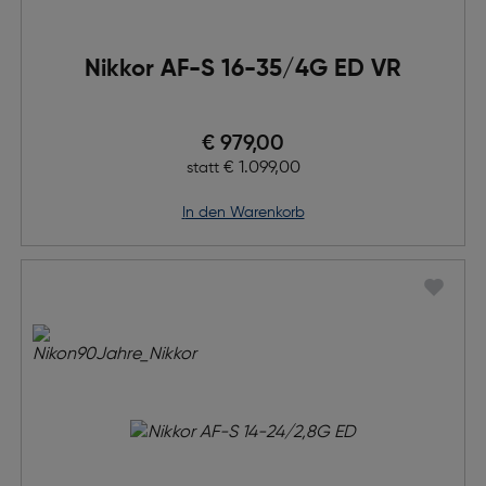
Nikkor AF-S 16-35/4G ED VR
Preis nach Rabatts
€ 979,00
Ursprünglicher Preis
€ 1.099,00
statt
in den Warenkorb