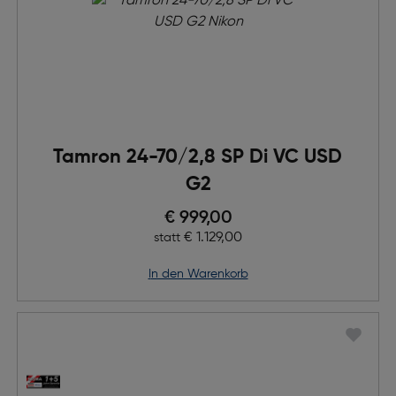
Tamron 24-70/2,8 SP Di VC USD
G2
Preis nach Rabatts
€ 999,00
Ursprünglicher Preis
€ 1.129,00
statt
in den Warenkorb