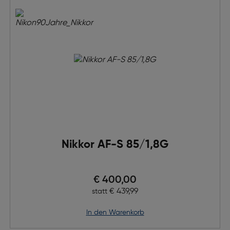
Nikkor AF-S 85/1,8G
Preis nach Rabatts
€ 400,00
Ursprünglicher Preis
€ 439,99
statt
in den Warenkorb