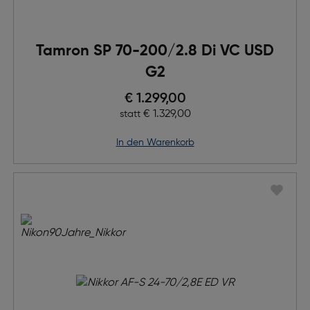
Tamron SP 70-200/2.8 Di VC USD
G2
Preis nach Rabatts
€ 1.299,00
Ursprünglicher Preis
€ 1.329,00
statt
in den Warenkorb