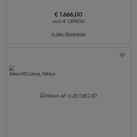
Preis nach Rabatts
€ 1.666,00
Ursprünglicher Preis
€ 1.899,00
statt
in den Warenkorb