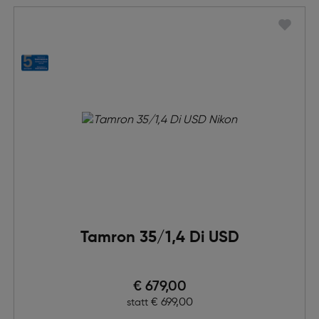
Tamron 35/1,4 Di USD
Preis nach Rabatts
€ 679,00
Ursprünglicher Preis
€ 699,00
statt