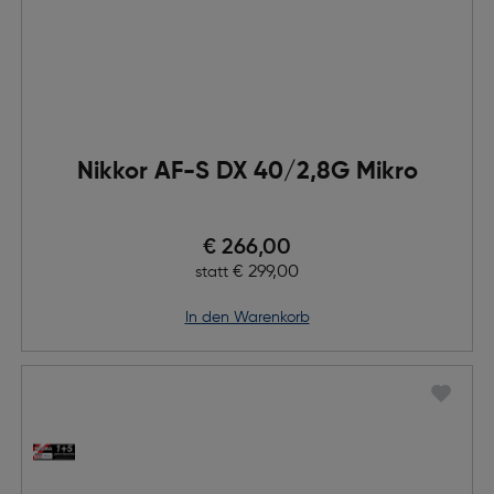
Nikkor AF-S DX 40/2,8G Mikro
Preis nach Rabatts
€ 266,00
Ursprünglicher Preis
€ 299,00
statt
in den Warenkorb