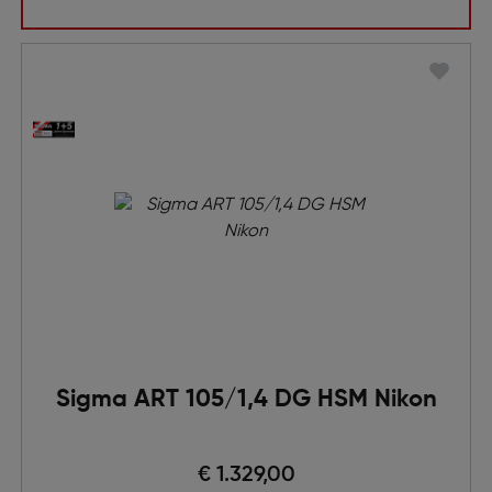
Sigma ART 105/1,4 DG HSM Nikon
Preis nach Rabatts
€ 1.329,00