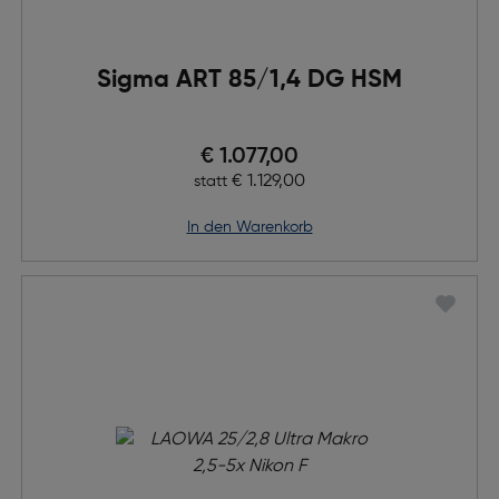
Sigma ART 85/1,4 DG HSM
Preis nach Rabatts
€ 1.077,00
Ursprünglicher Preis
€ 1.129,00
statt
in den Warenkorb