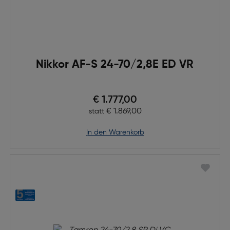
Nikkor AF-S 24-70/2,8E ED VR
Preis nach Rabatts
€ 1.777,00
Ursprünglicher Preis
€ 1.869,00
statt
in den Warenkorb