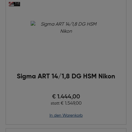
Sigma ART 14/1,8 DG HSM Nikon
Preis nach Rabatts
€ 1.444,00
Ursprünglicher Preis
€ 1.549,00
statt
in den Warenkorb