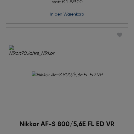
Ursprünglicher Preis
€ 1.399,00
statt
in den Warenkorb
Nikkor AF-S 800/5,6E FL ED VR