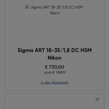
Sigma ART 18-35/1,8 DC HSM
Nikon
Preis nach Rabatts
€ 730,00
Ursprünglicher Preis
€ 769,99
statt
in den Warenkorb