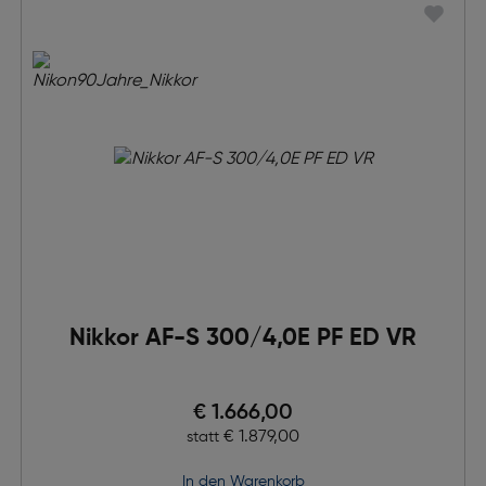
Nikkor AF-S 300/4,0E PF ED VR
Preis nach Rabatts
€ 1.666,00
Ursprünglicher Preis
€ 1.879,00
statt
in den Warenkorb