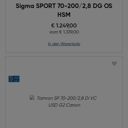
Sigma SPORT 70-200/2,8 DG OS
HSM
Preis nach Rabatts
€ 1.249,00
Ursprünglicher Preis
€ 1.339,00
statt
in den Warenkorb