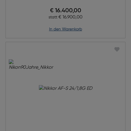
Preis nach Rabatts
€ 16.400,00
Ursprünglicher Preis
€ 16.900,00
statt
in den Warenkorb