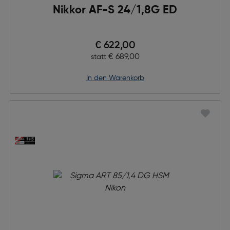
Nikkor AF-S 24/1,8G ED
Preis nach Rabatts
€ 622,00
Ursprünglicher Preis
€ 689,00
statt
in den Warenkorb