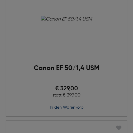
Canon EF 50/1,4 USM
Preis nach Rabatts
€ 329,00
Ursprünglicher Preis
€ 399,00
statt
in den Warenkorb