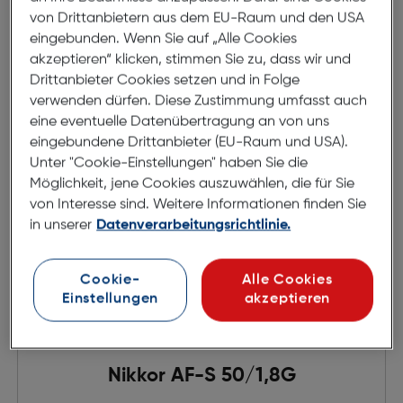
€ 169,00
von Drittanbietern aus dem EU-Raum und den USA
eingebunden. Wenn Sie auf „Alle Cookies
in den Warenkorb
akzeptieren“ klicken, stimmen Sie zu, dass wir und
Drittanbieter Cookies setzen und in Folge
verwenden dürfen. Diese Zustimmung umfasst auch
eine eventuelle Datenübertragung an von uns
eingebundene Drittanbieter (EU-Raum und USA).
Unter "Cookie-Einstellungen" haben Sie die
Möglichkeit, jene Cookies auszuwählen, die für Sie
von Interesse sind. Weitere Informationen finden Sie
in unserer
Datenverarbeitungsrichtlinie.
Cookie-
Alle Cookies
Einstellungen
akzeptieren
Nikkor AF-S 50/1,8G