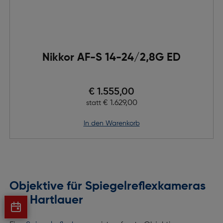
Nikkor AF-S 14-24/2,8G ED
Preis nach Rabatts
€ 1.555,00
Ursprünglicher Preis
€ 1.629,00
statt
in den Warenkorb
Objektive für Spiegelreflexkameras
bei Hartlauer