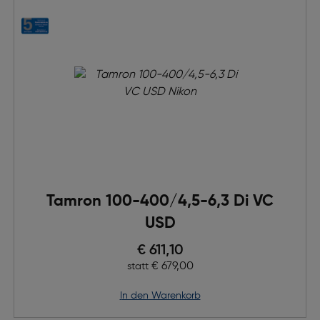
Tamron 100-400/4,5-6,3 Di VC
USD
Preis nach Rabatts
€ 611,10
Ursprünglicher Preis
€ 679,00
statt
in den Warenkorb