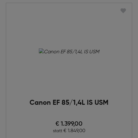
Canon EF 85/1,4L IS USM
Preis nach Rabatts
€ 1.399,00
Ursprünglicher Preis
€ 1.849,00
statt