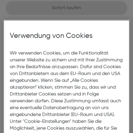
Sofort kaufen
merken
Verwendung von Cookies
Nicht lagernd
Nach Hause liefern
Selbstabholung in
Verfügbarkeit prüfen
Wir verwenden Cookies, um die Funktionalität
unserer Website zu sichern und mit Ihrer Zustimmung
an Ihre Bedürfnisse anzupassen. Dafür sind Cookies
Produktbeschreibung
von Drittanbietern aus dem EU-Raum und den USA
eingebunden. Wenn Sie auf „Alle Cookies
DJI FPV Remote Controller 3
akzeptieren“ klicken, stimmen Sie zu, dass wir und
ArtNr.: 180003001
Drittanbieter Cookies setzen und in Folge
verwenden dürfen. Diese Zustimmung umfasst auch
Zusätzlich zu den Modi „Normal“ und „Sport“ bietet
eine eventuelle Datenübertragung an von uns
die DJI FPV Fernsteuerung 3 einen manuellen Modus,
eingebundene Drittanbieter (EU-Raum und USA).
der sich besser für fortgeschrittene Piloten eignet,
Unter "Cookie-Einstellungen" haben Sie die
um anspruchsvollere Fähigkeiten zu trainieren und zu
Möglichkeit, jene Cookies auszuwählen, die für Sie