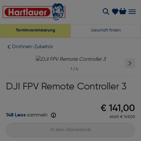
Terminvereinbarung
Geschäft finden
Drohnen-Zubehör
1
/
4
DJI FPV Remote Controller 3
Preis na
€ 141,00
148 Leos
sammeln
statt
Ursprünglic
€ 149,00
In den Warenkorb