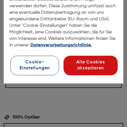
Diese leichte Lesehilfe ist die perfekte Ergänzung für
verwenden dürfen. Diese Zustimmung umfasst auch
jeden, der einen stilvollen und praktischen Begleiter
eine eventuelle Datenübertragung an von uns
eingebundene Drittanbieter (EU-Raum und USA).
sucht. Mit den langen Spangenbügeln kann die Brille
Unter "Cookie-Einstellungen" haben Sie die
bequem um den Hals gehängt werden, während sie
Möglichkeit, jene Cookies auszuwählen, die für Sie
gleichzeitig einen perfekten Sitz gewährleisten. Kein
von Interesse sind. Weitere Informationen finden Sie
Verrutschen oder Drücken mehr - diese Lesehilfe
in unserer
Datenverarbeitungsrichtlinie.
bietet optimalen Tragekomfort. Egal ob im Büro,
beim Lesen zuhause oder unterwegs, diese Lesebrille
garantiert immer eine klare Sicht und ein
Cookie-
Alle Cookies
ansprechendes Erscheinungsbild. Es war noch nie so
Einstellungen
akzeptieren
einfach, stilvoll und praktisch zu sein.
100% Optiker