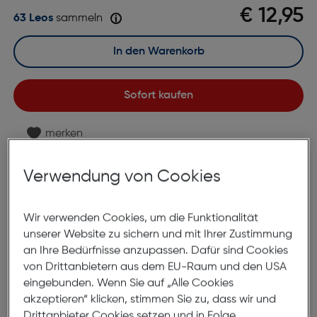
€ 12,95
63 Leos
sammeln
In den Warenkorb
Sofort kaufen
merken
Lagernd | 6 bis 8 Werktage Lieferzeit
Verwendung von Cookies
Nach Hause liefern
Selbstabholung in
Verfügbarkeit prüfen
Wir verwenden Cookies, um die Funktionalität
unserer Website zu sichern und mit Ihrer Zustimmung
Produktbeschreibung
an Ihre Bedürfnisse anzupassen. Dafür sind Cookies
von Drittanbietern aus dem EU-Raum und den USA
Fertiglesebrille KLH132-3 +2.00
eingebunden. Wenn Sie auf „Alle Cookies
ArtNr.: 890638516
akzeptieren“ klicken, stimmen Sie zu, dass wir und
Drittanbieter Cookies setzen und in Folge