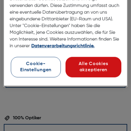
ArtNr.: 375034460
verwenden dürfen. Diese Zustimmung umfasst auch
eine eventuelle Datenübertragung an von uns
Ein Doppelpack klassischer Lesehilfen, die sowohl
eingebundene Drittanbieter (EU-Raum und USA).
funktional als auch stilvoll sind. Das elegante Etui
Unter "Cookie-Einstellungen" haben Sie die
sorgt für eine einfache Aufbewahrung der Brillen,
Möglichkeit, jene Cookies auszuwählen, die für Sie
während das leichte Design ein angenehmes
von Interesse sind. Weitere Informationen finden Sie
Tragegefühl gewährleistet. Mit dem stabilen
in unserer
Datenverarbeitungsrichtlinie.
Metallgestell und dem flexiblen Federbügel bieten
diese Lesehilfen eine optimale Passform. Perfekt für
Cookie-
Alle Cookies
Personen, die einen klaren und komfortablen Blick
Einstellungen
akzeptieren
auf ihre Bücher, oder Zeitschriften suchen.
100% Optiker