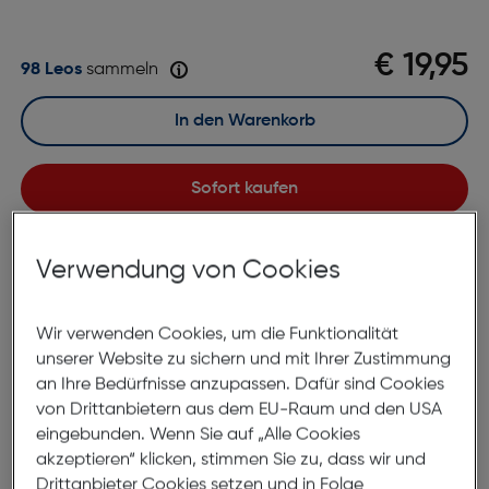
€ 19,95
98 Leos
sammeln
In den Warenkorb
Sofort kaufen
merken
Verwendung von Cookies
Lagernd | 6 bis 8 Werktage Lieferzeit
Nach Hause liefern
Wir verwenden Cookies, um die Funktionalität
Selbstabholung in
Verfügbarkeit prüfen
unserer Website zu sichern und mit Ihrer Zustimmung
an Ihre Bedürfnisse anzupassen. Dafür sind Cookies
von Drittanbietern aus dem EU-Raum und den USA
Produktbeschreibung
eingebunden. Wenn Sie auf „Alle Cookies
akzeptieren“ klicken, stimmen Sie zu, dass wir und
Fertiglesebrille Zweierset +3.0
Drittanbieter Cookies setzen und in Folge