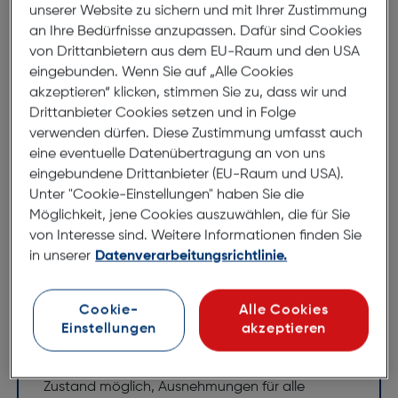
unserer Website zu sichern und mit Ihrer Zustimmung
an Ihre Bedürfnisse anzupassen. Dafür sind Cookies
Produktbeschreibung
von Drittanbietern aus dem EU-Raum und den USA
eingebunden. Wenn Sie auf „Alle Cookies
Galeli Book Marc Samsung Galaxy
akzeptieren“ klicken, stimmen Sie zu, dass wir und
A56 Classic Blue
Drittanbieter Cookies setzen und in Folge
verwenden dürfen. Diese Zustimmung umfasst auch
ArtNr.: 180007686
eine eventuelle Datenübertragung an von uns
eingebundene Drittanbieter (EU-Raum und USA).
Book Case MARC
Unter "Cookie-Einstellungen" haben Sie die
Möglichkeit, jene Cookies auszuwählen, die für Sie
Handgefertigtes Case aus hochwertigem
von Interesse sind. Weitere Informationen finden Sie
Rindsleder
in unserer
Datenverarbeitungsrichtlinie.
perfekte Passgenauigkeit durch integrierte
Hartschale
Cookie-
Alle Cookies
praktisches und funktionales Design
Einstellungen
akzeptieren
Aufstellfunktion, Magnetverschluss, Fach für
Visitenkarten innen, Telefonieren im geschlossenen
Zustand möglich, Ausnehmungen für alle