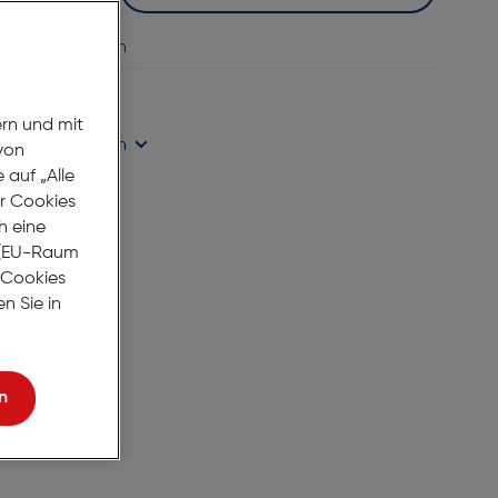
vergleichen
age Lieferzeit
ern und mit
ügbarkeit prüfen
von
auf „Alle
er Cookies
h eine
r (EU-Raum
e Cookies
n Sie in
n