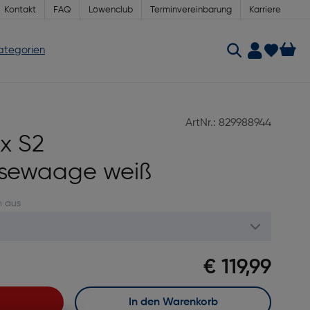
Kontakt
FAQ
Löwenclub
Terminvereinbarung
Karriere
Kategorien
ArtNr.: 829988944
x S2
ysewaage weiß
n aus
€ 119,99
In den Warenkorb