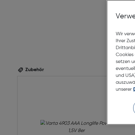
Verwe
Wir verw
Ihrer Zu
Drittanb
Cookies 
setzen u
eventuel
Zubehör
und USA)
auszuwähl
unserer