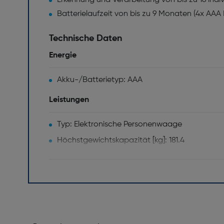
Erkennung und Verarbeitung von bis zu 16 indi
Batterielaufzeit von bis zu 9 Monaten (4x AAA B
Technische Daten
Energie
Akku-/Batterietyp: AAA
Leistungen
Typ: Elektronische Personenwaage
Höchstgewichtskapazität [kg]: 181.4
Anschlüsse und Schnittstellen
Bluetooth: Ja