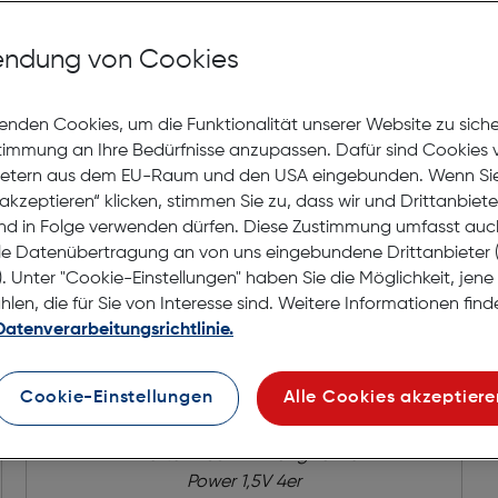
auf die Wunschliste
ndung von Cookies
Lagernd | 2 bis 3 Werkt
Nach Hause liefern
enden Cookies, um die Funktionalität unserer Website zu sich
Selbstabholung in
Verf
stimmung an Ihre Bedürfnisse anzupassen. Dafür sind Cookies 
ietern aus dem EU-Raum und den USA eingebunden. Wenn Sie 
akzeptieren“ klicken, stimmen Sie zu, dass wir und Drittanbiet
nd in Folge verwenden dürfen. Diese Zustimmung umfasst auc
le Datenübertragung an von uns eingebundene Drittanbiete
. Unter "Cookie-Einstellungen" haben Sie die Möglichkeit, jen
en, die für Sie von Interesse sind. Weitere Informationen finde
Datenverarbeitungsrichtlinie.
Cookie-Einstellungen
Alle Cookies akzeptiere