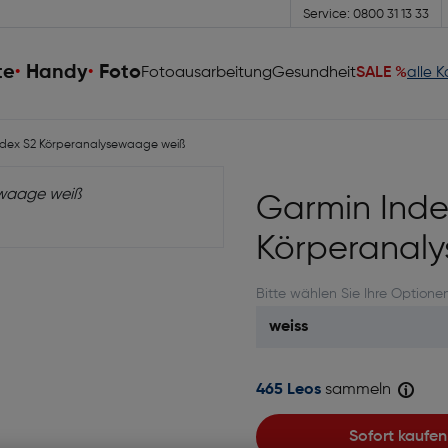
Service: 0800 31 13 33
te
Handy
Foto
Fotoausarbeitung
Gesundheit
SALE %
alle 
dex S2 Körperanalysewaage weiß
Garmin Inde
Körperanal
Bitte wählen Sie Ihre Optione
465 Leos
sammeln
Sofort kaufen