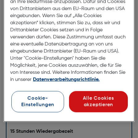
an Ihre Bedürfnisse anzupassen. Dafür sind Cookies
ArtNr.: 730190324
von Drittanbietern aus dem EU-Raum und den USA
Anzahl: 1
eingebunden. Wenn Sie auf „Alle Cookies
Tragbarer wasserdichter
akzeptieren“ klicken, stimmen Sie zu, dass wir und
Lautsprecher
Drittanbieter Cookies setzen und in Folge
verwenden dürfen. Diese Zustimmung umfasst auch
eine eventuelle Datenübertragung an von uns
Mächtiger Original JBL Pro Sound
eingebundene Drittanbieter (EU-Raum und USA).
15 Stunden Wiedergabezeit
Unter "Cookie-Einstellungen" haben Sie die
IP67 wasserdicht and staubfest
Möglichkeit, jene Cookies auszuwählen, die für Sie
Mächtiger Original JBL Pro Sound
von Interesse sind. Weitere Informationen finden Sie
in unserer
Datenverarbeitungsrichtlinie.
Vier Treiber und zwei JBL Bassradiatoren liefern
mühelos einen dynamischen, beeindruckenden
Cookie-
Alle Cookies
Sound mit tiefen Bässen und großem Detailreichtum.
Einstellungen
akzeptieren
Deine Musik wird dich mitreißen und begeistern, wo
auch immer du bist.
15 Stunden Wiedergabezeit