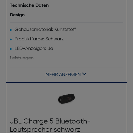
Technische Daten
Design
Gehäusematerial: Kunststoff
Produktfarbe: Schwarz
LED-Anzeigen: Ja
Leistungen
Equalizer: Ja
MEHR ANZEIGEN
Gewicht und Abmessungen
Breite [mm]: 298.5
Tiefe [mm]: 134
Höhe [mm]: 136
JBL Charge 5 Bluetooth-
Gewicht [g]: 1968
Lautsprecher schwarz