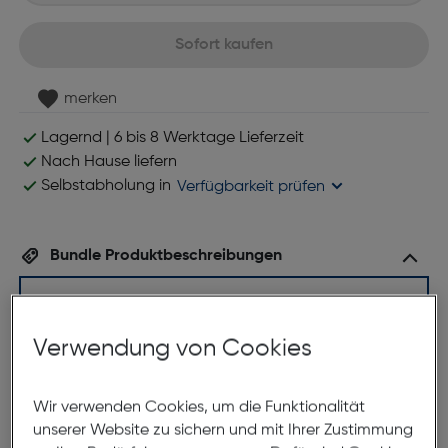
Sofort kaufen
merken
Lagernd | 6 bis 8 Werktage Lieferzeit
Nach Hause liefern
Selbstabholung in
Verfügbarkeit prüfen
Bundle Produktbeschreibungen
Verwendung von Cookies
JBL Xtreme3 Bluetooth
Wir verwenden Cookies, um die Funktionalität
unserer Website zu sichern und mit Ihrer Zustimmung
Lautsprecher