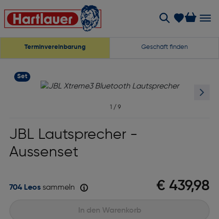
Terminvereinbarung
Geschäft finden
Set
1
/
9
JBL Lautsprecher -
Aussenset
€ 439,98
704 Leos
sammeln
In den Warenkorb