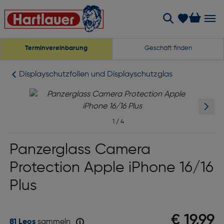
Terminvereinbarung
Geschäft finden
Displayschutzfolien und Displayschutzglas
1
/
4
Panzerglass Camera
Protection Apple iPhone 16/16
Plus
€ 19,99
81 Leos
sammeln