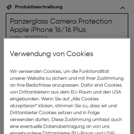
Produktbeschreibung
Panzerglass Camera Protection
Apple iPhone 16/16 Plus
ArtNr.: 180005346
Kein "Oops!" mit HoopsTM!
Verwendung von Cookies
Der Kamera-Schutz von PanzerGlass® HoopsTM
Wir verwenden Cookies, um die Funktionalität
schützt deine Kameralinsen vor kratzenden Stößen,
unserer Website zu sichern und mit Ihrer Zustimmung
Stürzen auf steinharten Böden und dem
an Ihre Bedürfnisse anzupassen. Dafür sind Cookies
quietschenden Kuss der Schlüssel in deiner Tasche.
von Drittanbietern aus dem EU-Raum und den USA
Die schlanken Optikringe sind mit kratz- und
eingebunden. Wenn Sie auf „Alle Cookies
stoßfestem Glas und einem schwarzen
akzeptieren“ klicken, stimmen Sie zu, dass wir und
Aluminiumrahmen ausgestattet, der deine Linsen
Drittanbieter Cookies setzen und in Folge
nicht nur schützt, sondern auch gut aussieht. Und
verwenden dürfen. Diese Zustimmung umfasst auch
wenn du dir Sorgen um Bildverzerrungen machst,
eine eventuelle Datenübertragung an von uns
kannst du ganz beruhigt sein: Die HoopsTM
eingebundene Drittanbieter (EU-Raum und USA).