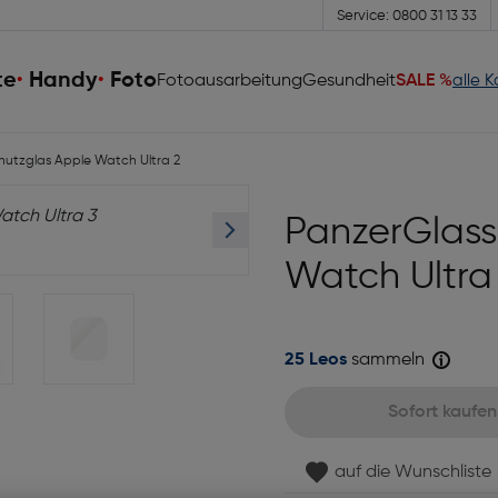
Service: 0800 31 13 33
te
Handy
Foto
Fotoausarbeitung
Gesundheit
SALE %
alle 
utzglas Apple Watch Ultra 2
PanzerGlass
Watch Ultra
25 Leos
sammeln
Sofort kaufen
auf die Wunschliste