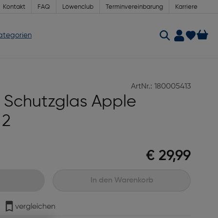
Kontakt
FAQ
Löwenclub
Terminvereinbarung
Karriere
Kategorien
ArtNr.: 180005413
 Schutzglas Apple
 2
€ 29,99
In den Warenkorb
vergleichen