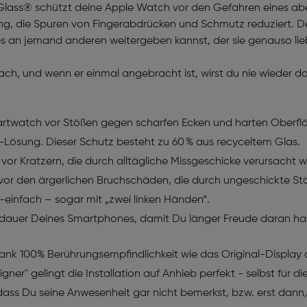
rGlass® schützt deine Apple Watch vor den Gefahren eines ab
ng, die Spuren von Fingerabdrücken und Schmutz reduziert. De
 an jemand anderen weitergeben kannst, der sie genauso liebt 
ach, und wenn er einmal angebracht ist, wirst du nie wieder d
martwatch vor Stößen gegen scharfen Ecken und harten Oberfl
uf-Lösung. Dieser Schutz besteht zu 60 % aus recyceltem Glas.
t vor Kratzern, die durch alltägliche Missgeschicke verursacht
t vor den ärgerlichen Bruchschäden, die durch ungeschickte S
per-einfach – sogar mit „zwei linken Händen“.
dauer Deines Smartphones, damit Du länger Freude daran has
dank 100% Berührungsempfindlichkeit wie das Original-Display 
yAligner" gelingt die Installation auf Anhieb perfekt - selbst für
ar, dass Du seine Anwesenheit gar nicht bemerkst, bzw. erst da