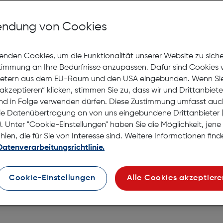
Nicht lagernd
Nach Hause liefern
ndung von Cookies
Selbstabholung in
Verf
enden Cookies, um die Funktionalität unserer Website zu sich
stimmung an Ihre Bedürfnisse anzupassen. Dafür sind Cookies 
ietern aus dem EU-Raum und den USA eingebunden. Wenn Sie 
akzeptieren“ klicken, stimmen Sie zu, dass wir und Drittanbiet
nd in Folge verwenden dürfen. Diese Zustimmung umfasst auc
le Datenübertragung an von uns eingebundene Drittanbiete
. Unter "Cookie-Einstellungen" haben Sie die Möglichkeit, jen
en, die für Sie von Interesse sind. Weitere Informationen finde
Datenverarbeitungsrichtlinie.
Cookie-Einstellungen
Alle Cookies akzeptiere
pple Watch Ultra 2