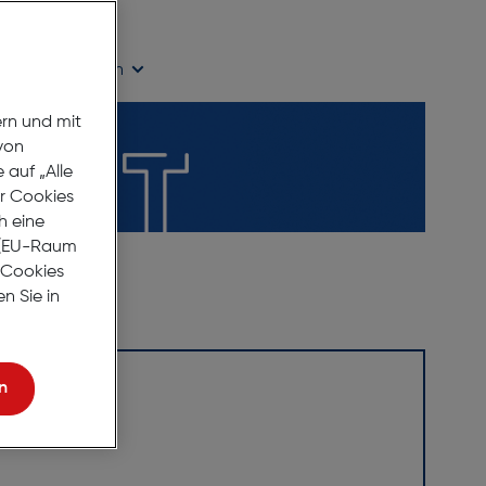
ügbarkeit prüfen
ern und mit
von
auf „Alle
er Cookies
h eine
r (EU-Raum
e Cookies
n Sie in
n