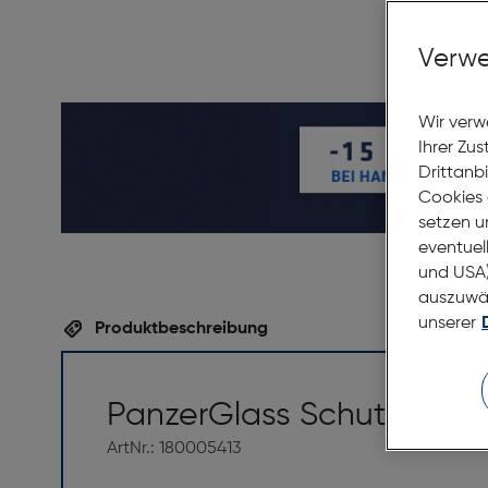
Verwe
Wir verw
Ihrer Zu
Drittanb
Cookies 
setzen u
eventuel
und USA)
auszuwähl
unserer
Produktbeschreibung
PanzerGlass Schutzglas A
ArtNr.: 180005413