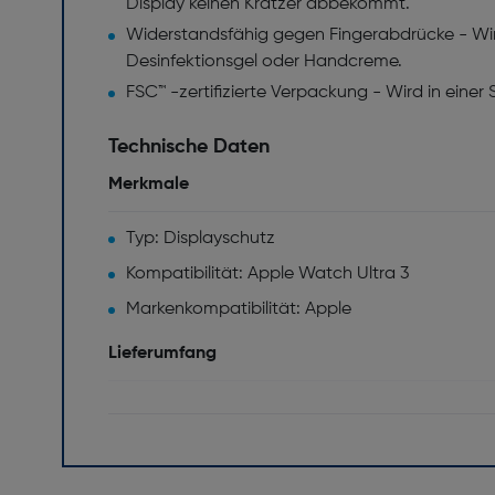
Display keinen Kratzer abbekommt.
Widerstandsfähig gegen Fingerabdrücke - Wir
Desinfektionsgel oder Handcreme.
FSC™ -zertifizierte Verpackung - Wird in einer
Technische Daten
Merkmale
Typ: Displayschutz
Kompatibilität: Apple Watch Ultra 3
Markenkompatibilität: Apple
Lieferumfang
Menge pro Packung [Stück(e)]: 1
Sonstige Funktionen