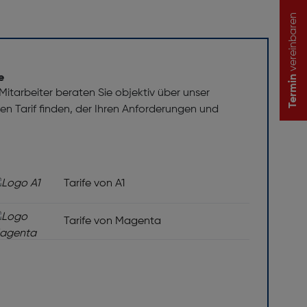
vereinbaren
e
Termin
itarbeiter beraten Sie objektiv über unser
 den Tarif finden, der Ihren Anforderungen und
Tarife von A1
Tarife von Magenta