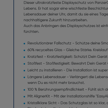
Dieser ultrakratzfeste Displayschutz von Panze
Lebens. Er hat sogar eine wischfeste Beschichtu
Lebensdauer deiner Uhr, damit du sie eines Tages
nachhaltigere Zukunft hinzuarbeiten.
Auch das Anbringen des Displayschutzes ist einf
fürchten.
Revolutionärer Fallschutz - Schütze deine S
60% recyceltes Glas - Gleiche Stärke. Kreisla
Kratzfest - Kratzfestigkeit: Schützt Dein Gerä
Stoßfest - Stoßfestigkeit: Bewahrt Dein Gerä
Leicht zu installieren - Die Installation ist su
Längere Lebensdauer - Verlängert die Lebens
wenn Du es nicht mehr brauchst.
100 % Berührungsempfindlichkeit - Fühlt sich 
Mit AlignerKit - Mit der Installationshilfe "Eas
Kristallklare Sicht - Das Schutzglas ist so kl