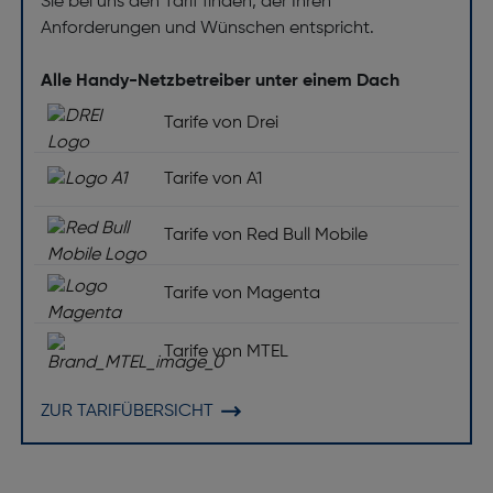
Sie bei uns den Tarif finden, der Ihren
Anforderungen und Wünschen entspricht.
Gyroskop: Ja
Alle Handy-Netzbetreiber unter einem Dach
Annäherungssensor: Ja
Gewicht und Abmessungen
Tarife von Drei
Breite [mm]: 74.42
Tarife von A1
Gewicht [g]: 190
Tarife von Red Bull Mobile
Bildschirm
Tarife von Magenta
Display Glasart: Gorilla Glass
Gorilla Glass-Ausführung: Gorilla Glass Victus 2
Tarife von MTEL
High Dynamic Range Video Unterstützung: Ja
Bildschirmdiagonale ["]: 6.67
ZUR TARIFÜBERSICHT
Bildschirmauflösung [Pixel]: 2712 x 1220
Prozessor