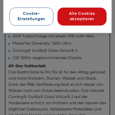
entfernt und so für ein makelloses Ergebnis bei jeder
Aufnahme sorgt.
Cookie-
Alle Cookies
Einstellungen
akzeptieren
200MP AI Kamerasystem in Profiqualität
IP68 staub- und wasserresistent
45W TurboCharge mit einem 5110 mAh Akku
MediaTek Dimensity 7300-Ultra
Corning® Gorilla® Glass Victus® 2
1,5K 120Hz augenschonendes Display
All-Star Haltbarkeit
Das Redmi Note 14 Pro 5G ist für den Alltag gerüstet
und trotzt Kratzern, Stürzen, Wasser und Staub.
Dank der IP68-Zertifizierung lässt es sich weder von
Wasser noch von Staub beeindrucken. Das robuste
Corning® Gorilla® Glass Victus® 2 auf der
Vorderseite schützt vor Kratzern und den Spuren des
täglichen Gebrauchs. Verbesserte Materialien und