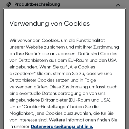
Produktbeschreibung
Xiaomi Redmi Note 14 Pro 5G
Verwendung von Cookies
256GB midnight black
ArtNr.: 180007480
Wir verwenden Cookies, um die Funktionalität
Legendärer 200MP Sensor mit
unserer Website zu sichern und mit Ihrer Zustimmung
an Ihre Bedürfnisse anzupassen. Dafür sind Cookies
großer Blende
von Drittanbietern aus dem EU-Raum und den USA
eingebunden. Wenn Sie auf „Alle Cookies
Mit der leistungsstarken 200MP Hauptkamera
akzeptieren“ klicken, stimmen Sie zu, dass wir und
gelingen dir atemberaubende Aufnahmen. Du
Drittanbieter Cookies setzen und in Folge
kannst zoomen, zuschneiden und komponieren,
verwenden dürfen. Diese Zustimmung umfasst auch
während jedes Detail scharf und klar bleibt. Mit den
eine eventuelle Datenübertragung an von uns
innovativen AI-Tools werden deine Fotos zu
eingebundene Drittanbieter (EU-Raum und USA).
Meisterwerken. Mit der AI-Bilderweiterungsfunktion
Unter "Cookie-Einstellungen" haben Sie die
kannst du deine Bilder mühelos über ihre
Möglichkeit, jene Cookies auszuwählen, die für Sie
ursprünglichen Grenzen hinaus erweitern, während
von Interesse sind. Weitere Informationen finden Sie
die AI-Löschfunktion unerwünschte Elemente
in unserer
Datenverarbeitungsrichtlinie.