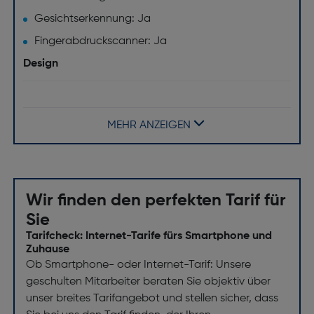
Gesichtserkennung: Ja
Fingerabdruckscanner: Ja
Design
Produktfarbe: Schwarz
Gehäusematerial: Aluminium
MEHR ANZEIGEN
Formfaktor: Balken
Internationale Schutzart (IP-Code): IP68
Navigation
Wir finden den perfekten Tarif für
Sie
Galileo: Ja
Tarifcheck: Internet-Tarife fürs Smartphone und
Elektronischer Kompass: Ja
Zuhause
Ob Smartphone- oder Internet-Tarif: Unsere
GPS: Ja
geschulten Mitarbeiter beraten Sie objektiv über
GLONASS: Ja
unser breites Tarifangebot und stellen sicher, dass
Sensoren