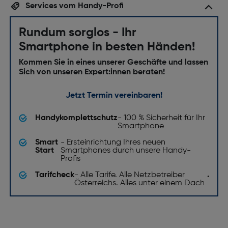
Services vom Handy-Profi
Prozessor: 7300 Ultra
Rundum sorglos - Ihr
Speichermedium
Smartphone in besten Händen!
RAM-Typ: LPDDR4X
Kommen Sie in eines unserer Geschäfte und lassen
Sich von unseren Expert:innen beraten!
RAM-Kapazität [GB]: 8
Interne Speicherkapazität [GB]: 256
Jetzt Termin vereinbaren!
Kamera
Handykomplettschutz
- 100 % Sicherheit für Ihr
Smartphone
Rückkamera-Typ: Dreifach-Kamera
Smart
- Ersteinrichtung Ihres neuen
Auflösung Rückkamera (numerisch) [MP]: 200
Start
Smartphones durch unsere Handy-
Profis
Auflösung Frontkamera (numerisch) [MP]: 20
Tarifcheck
- Alle Tarife. Alle Netzbetreiber
.
Auflösung zweite Rückkamera (numerisch) [MP]: 8
Österreichs. Alles unter einem Dach
Frontkamera-Typ: Einzelne Kamera
Rückkamera-Blitz: Ja