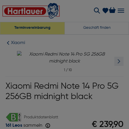
Terminvereinbarung
Geschäft finden
Xiaomi
1
/
10
Xiaomi Redmi Note 14 Pro 5G
256GB midnight black
Produktdatenblatt
€ 239,90
161 Leos
sammeln