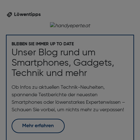
Bildstabilisator: Ja
Anschlüsse und Schnittstellen
Löwentipps
USB Port: Ja
USB-Stecker: USB Typ-C
BLEIBEN SIE IMMER UP TO DATE
Netzwerk
Unser Blog rund um
Smartphones, Gadgets,
SIM-Kartensteckplätze: Dual-SIM
Technik und mehr
Wi-Fi Direct: Ja
WLAN-Standards: 802.11a, 802.11b, 802.11g, Wi-Fi 4
Ob Infos zu aktuellen Technik-Neuheiten,
(802.11n), Wi-Fi 5 (802.11ac), Wi-Fi 6 (802.11ax)
spannende Testberichte der neuesten
Bluetooth: Ja
Smartphones oder löwenstarkes Expertenwissen –
Bluetooth-Version: 5.4
Schauen Sie vorbei, um nichts mehr zu verpassen!
SIM-Kartentyp: NanoSIM + eSIM
Mehr erfahren
3G-Standards: WCDMA
4G-Standard: LTE-TDD & LTE-FDD