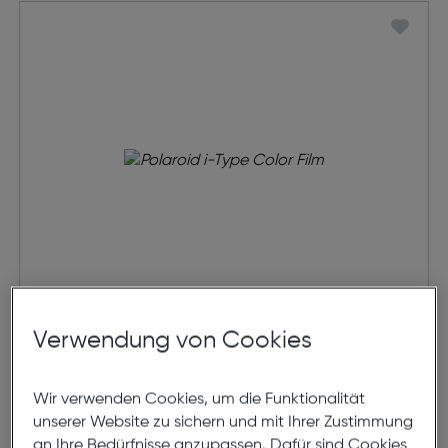
Polaroid i-Type Color Film
Verwendung von Cookies
€ 20,99
Wir verwenden Cookies, um die Funktionalität
unserer Website zu sichern und mit Ihrer Zustimmung
in den Warenkorb
an Ihre Bedürfnisse anzupassen. Dafür sind Cookies