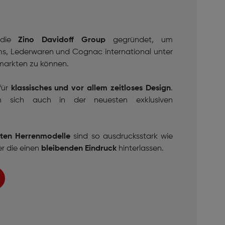
die
Zino Davidoff Group
gegründet, um
ms, Lederwaren und Cognac
international unter
arkten zu können.
für
klassisches und vor allem zeitloses Design
.
n sich auch in der neuesten exklusiven
nten Herrenmodelle
sind so ausdrucksstark wie
er
die einen
bleibenden Eindruck
hinterlassen.