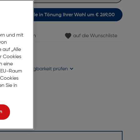
itsichtsonnenbrille in Tönung Ihrer Wahl um € 269,00
ern und mit
min vereinbaren
auf die Wunschliste
von
auf „Alle
gernd
er Cookies
se liefern
h eine
holung in
Verfügbarkeit prüfen
r (EU-Raum
e Cookies
n Sie in
n