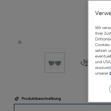
Verwe
Wir verw
Ihrer Zu
Drittanb
Cookies 
setzen u
eventuel
und USA)
auszuwähl
unserer
Produktbeschreibung