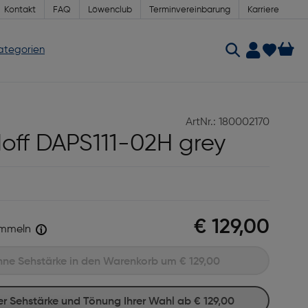
Kontakt
FAQ
Löwenclub
Terminvereinbarung
Karriere
Kategorien
ArtNr.: 180002170
off DAPS111-02H grey
€ 129,00
mmeln
Ohne Sehstärke in den Warenkorb um
€ 129,00
hrer Sehstärke und Tönung Ihrer Wahl ab
€ 129,00