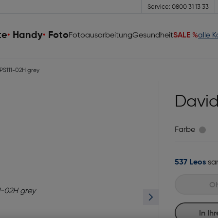
Service: 0800 31 13 33
te
Handy
Foto
Fotoausarbeitung
Gesundheit
SALE %
alle 
PS111-02H grey
David
Farbe
537 Leos
sa
In I