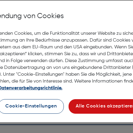
Als Gle
ndung von Cookies
enden Cookies, um die Funktionalität unserer Website zu sich
Jetzt Ter
stimmung an Ihre Bedürfnisse anzupassen. Dafür sind Cookies 
Online
ietern aus dem EU-Raum und den USA eingebunden. Wenn Sie 
anprobieren
Nicht la
akzeptieren“ klicken, stimmen Sie zu, dass wir und Drittanbiet
Nach Hau
nd in Folge verwenden dürfen. Diese Zustimmung umfasst auc
Selbstab
le Datenübertragung an von uns eingebundene Drittanbiete
. Unter "Cookie-Einstellungen" haben Sie die Möglichkeit, jen
en, die für Sie von Interesse sind. Weitere Informationen finde
Datenverarbeitungsrichtlinie.
Cookie-Einstellungen
Alle Cookies akzeptiere