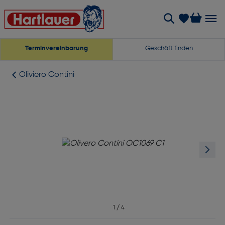
Terminvereinbarung
Geschäft finden
Oliviero Contini
1
/
4