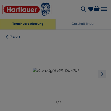
Terminvereinbarung
Geschäft finden
Prova
1
/
4