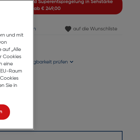
ab
€ 249,00
min vereinbaren
auf die Wunschliste
ern und mit
von
gernd
auf „Alle
se liefern
er Cookies
holung in
Verfügbarkeit prüfen
h eine
r (EU-Raum
e Cookies
n Sie in
n