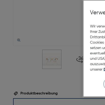
Verwe
Wir verw
Ihrer Zu
Drittanb
Cookies 
setzen u
eventuel
und USA)
auszuwähl
unserer
Produktbeschreibung