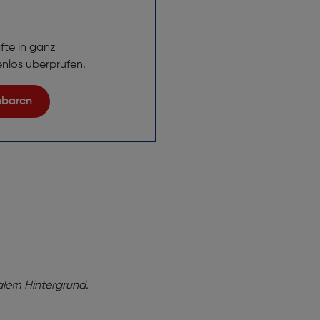
fte in ganz
enlos überprüfen.
inbaren
ng!
baren Sie
tung
e dabei,