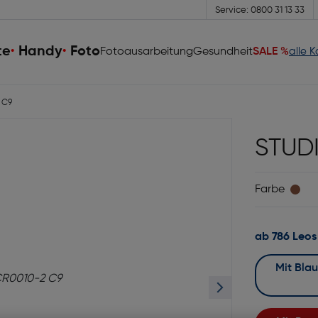
Service: 0800 31 13 33
te
Handy
Foto
Fotoausarbeitung
Gesundheit
SALE %
alle 
 C9
STUD
Farbe
ab 786 Leos