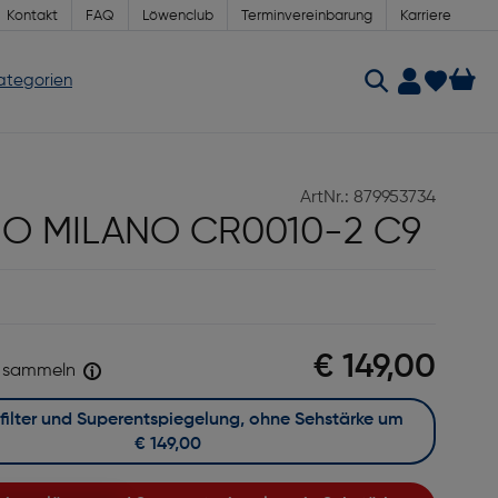
Kontakt
FAQ
Löwenclub
Terminvereinbarung
Karriere
Kategorien
ArtNr.: 879953734
IO MILANO CR0010-2 C9
€ 149,00
sammeln
Mit Blaufilter und Superentspiegelung, ohne Sehstärke um
€ 149,00