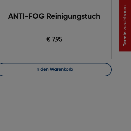
vereinbaren
ANTI-FOG Reinigungstuch
Termin
€ 7,95
In den Warenkorb