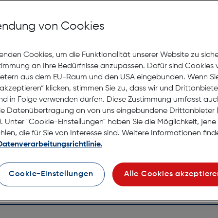
Mit Premiumgläsern und Superentspiegelung in Sehstärke
ndung von Cookies
Jetzt Ter
enden Cookies, um die Funktionalität unserer Website zu sich
stimmung an Ihre Bedürfnisse anzupassen. Dafür sind Cookies 
Nicht la
ietern aus dem EU-Raum und den USA eingebunden. Wenn Sie 
Nach Hau
akzeptieren“ klicken, stimmen Sie zu, dass wir und Drittanbiet
Selbstab
nd in Folge verwenden dürfen. Diese Zustimmung umfasst auc
le Datenübertragung an von uns eingebundene Drittanbiete
. Unter "Cookie-Einstellungen" haben Sie die Möglichkeit, jen
en, die für Sie von Interesse sind. Weitere Informationen finde
Datenverarbeitungsrichtlinie.
Cookie-Einstellungen
Alle Cookies akzeptiere