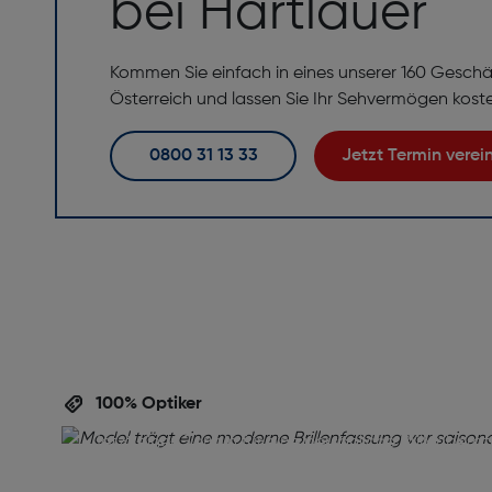
bei Hartlauer
Kommen Sie einfach in eines unserer 160 Geschä
Österreich und lassen Sie Ihr Sehvermögen kost
0800 31 13 33
Jetzt Termin vere
Perfekte Brille,
perfekte Beratu
100% Optiker
Ihre Augen verdienen die beste Betreuung! Verein
jetzt einen Termin für eine persönliche Brillenbera
inklusive gratis Sehtest. Unser Team unterstützt Si