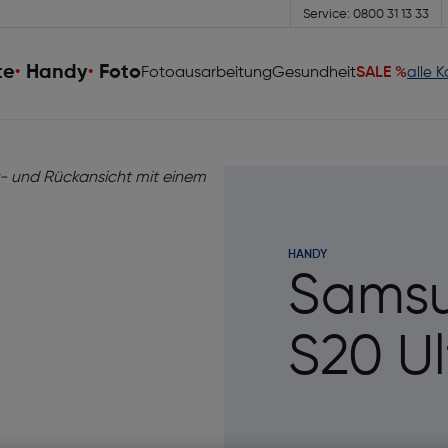
Service: 0800 31 13 33
te
Handy
Foto
Fotoausarbeitung
Gesundheit
SALE %
alle 
HANDY
Samsu
S20 Ul