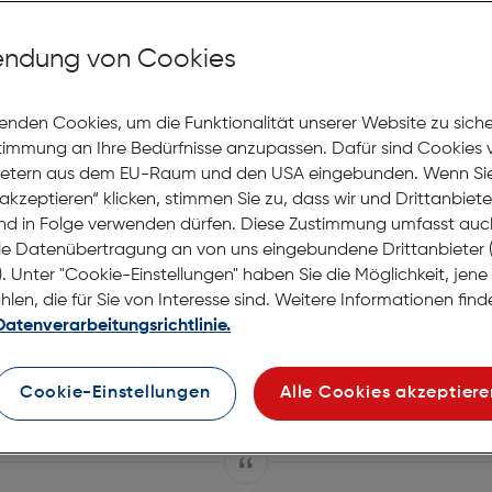
Von Markus G
ndung von Cookies
xy S20 Ultra - hält
enden Cookies, um die Funktionalität unserer Website zu sich
stimmung an Ihre Bedürfnisse anzupassen. Dafür sind Cookies 
ietern aus dem EU-Raum und den USA eingebunden. Wenn Sie 
akzeptieren“ klicken, stimmen Sie zu, dass wir und Drittanbiet
nd in Folge verwenden dürfen. Diese Zustimmung umfasst auc
le Datenübertragung an von uns eingebundene Drittanbiete
h mich mit dem Galaxy S20 und S20 Plus beschäftigt. 
. Unter "Cookie-Einstellungen" haben Sie die Möglichkeit, jen
Smartphones in einem Beitrag zusammengefasst.
en, die für Sie von Interesse sind. Weitere Informationen finde
Datenverarbeitungsrichtlinie.
 jedoch einen eigenständigen Beitrag widmen, da hie
lem möchte ich für euch der Frage nachgehen, ob sich 
Cookie-Einstellungen
Alle Cookies akzeptiere
 wie es Samsung verspricht.