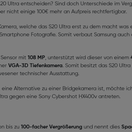
S20 Ultra entscheiden? Sind doch Unterschiede im Ver
 nicht einige 100€ mehr an Aufpreis rechtfertigbar.
e Kamera, welche das S20 Ultra erst zu dem macht was 
n Smartphone Fotografie. Somit verbaut Samsung auch a
 Sensor mit
108 MP
, unterstützt wird dieser von einem
iner
VGA-3D Tiefenkamera
. Somit besitzt das S20 Ultr
wesener technischer Ausstattung.
eine Alternative zu einer Bridgekamera ist, möchte ic
 Ultra gegen eine Sony Cybershot HX400v antreten.
n bis zu
100-facher Vergrößerung
und nennt dies
Spa