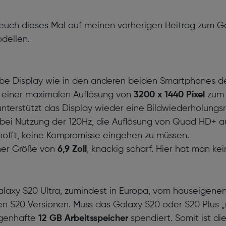
euch dieses Mal auf meinen vorherigen Beitrag zum G
odellen.
lbe Display wie in den anderen beiden Smartphones d
t einer maximalen Auflösung von
3200 x 1440 Pixel
zum E
nterstützt das Display wieder eine Bildwiederholungs
bei Nutzung der 120Hz, die Auflösung von Quad HD+ auf
rhofft, keine Kompromisse eingehen zu müssen.
iner Größe von
6,9 Zoll
, knackig scharf. Hier hat man ke
laxy S20 Ultra, zumindest in Europa, vom hauseigene
en S20 Versionen. Muss das Galaxy S20 oder S20 Plus
agenhafte
12 GB Arbeitsspeicher
spendiert. Somit ist d