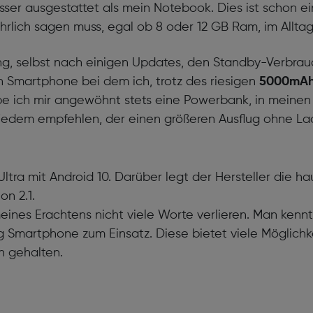
esser ausgestattet als mein Notebook. Dies ist schon 
ehrlich sagen muss, egal ob 8 oder 12 GB Ram, im Allt
ng, selbst nach einigen Updates, den Standby-Verbrauc
in Smartphone bei dem ich, trotz des riesigen
5000mAh
 ich mir angewöhnt stets eine Powerbank, in meinen 
 jedem empfehlen, der einen größeren Ausflug ohne L
Ultra mit Android 10. Darüber legt der Hersteller die h
on 2.1.
ines Erachtens nicht viele Worte verlieren. Man kennt
martphone zum Einsatz. Diese bietet viele Möglichkeit
h gehalten.