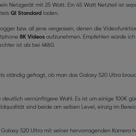
ein Netzgerät mit 25 Watt. Ein 45 Watt Netzteil ist se
tels
QI Standard
laden.
ogger bzw. all jene vergessen, denen die Videofunktion
rtphone
8K Videos
aufzunehmen. Empfehlen würde ich h
echter ist als bei 4K60.
ts ständig gefragt, ob man das Galaxy S20 Ultra brauc
e deutlich vernünftigere Wahl. Es ist um einige 100€ g
Bildqualität sind beide am selben Level, einzig im Ber
alaxy S20 Ultra mit seiner hervorragenden Kamera ha