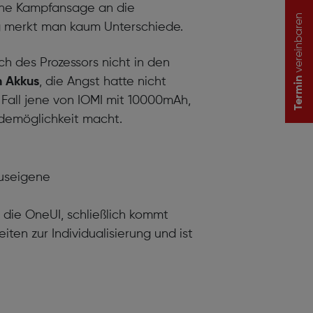
eine Kampfansage an die
vereinbaren
ag merkt man kaum Unterschiede.
h des Prozessors nicht in den
 Akkus
, die Angst hatte nicht
Termin
Fall jene von IOMI mit 10000mAh,
ademöglichkeit macht.
auseigene
 die OneUI, schließlich kommt
en zur Individualisierung und ist