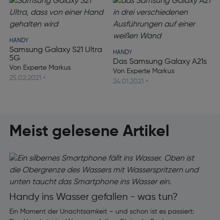
HANDY
Samsung Galaxy S21 Ultra
HANDY
5G
Das Samsung Galaxy A21s
Von Experte Markus
Von Experte Markus
25.02.2021 •
24.01.2021 •
Meist gelesene Artikel
Handy ins Wasser gefallen - was tun?
I
Ein Moment der Unachtsamkeit – und schon ist es passiert: