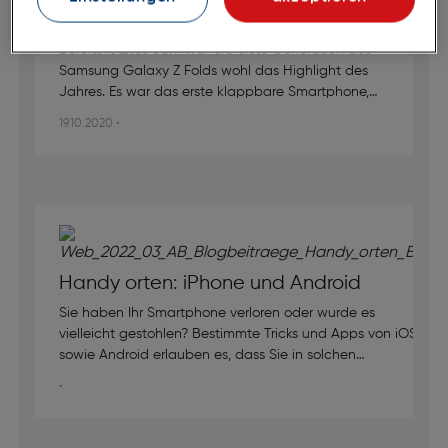
Test
Bereits letztes Jahr war die erste Generation des
Samsung Galaxy Z Folds wohl das Highlight des
Jahres. Es war das erste klappbare Smartphone,
das auf den Markt kam. Die Markteinführung schien
19.10.2020 •
jedoch unter keinem guten Stern zu stehen. Die
ersten Tester klagten über Schwierigkeiten und
Probleme, wie zum Beispiel Displaybrüche. Diese
‘’Mankos’’ sollen nun mit dem Nachfolger Samsung
Galaxy Z Fold2 besser werden. Ob dies gelungen
ist, werden wir im nachfolgenden Testbericht
herausfinden.
Handy orten: iPhone und Android
Sie haben Ihr Smartphone verloren oder wurde es
vielleicht gestohlen? Bestimmte Tricks und Apps von iOS
sowie Android erlauben es, dass Sie in solchen
Situationen Ihr Handy orten, sperren oder sogar löschen
•
– also auf Werkseinstellungen zurücksetzen – können.