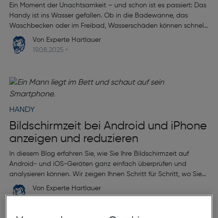
Ein Moment der Unachtsamkeit – und schon ist es passiert: Das
Handy ist ins Wasser gefallen. Ob in die Badewanne, das
Waschbecken oder im Freibad, Wasserschäden können schnell
entstehen und sind oft schwer zu beheben.
Von Experte Hartlauer
19.08.2025 •
HANDY
Bildschirmzeit bei Android und iPhone
anzeigen und reduzieren
In diesem Blog erfahren Sie, wie Sie Ihre Bildschirmzeit auf
Android- und iOS-Geräten ganz einfach überprüfen und
analysieren können. Wir zeigen Ihnen Schritt für Schritt, wo Sie
entsprechende Funktionen finden, wie Sie Ihre Nutzung besser
Von Experte Hartlauer
verstehen und bei Bedarf einschränken.
12.05.2025 •