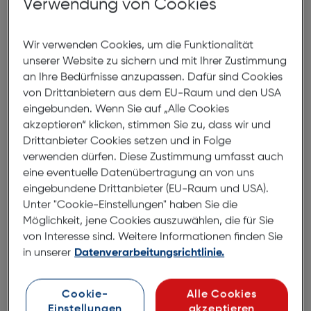
Verwendung von Cookies
Wir verwenden Cookies, um die Funktionalität
unserer Website zu sichern und mit Ihrer Zustimmung
HANDY EXPERTE
HAN
an Ihre Bedürfnisse anzupassen. Dafür sind Cookies
Michael S.
Ge
von Drittanbietern aus dem EU-Raum und den USA
eingebunden. Wenn Sie auf „Alle Cookies
Michael probiert alles aus, was ihm unter die Finger kommt.
Ger
akzeptieren“ klicken, stimmen Sie zu, dass wir und
Egal ob iPhone oder Android Flagschiff, jedes Gerät wird
Ges
von ihm auf Herz und Nieren geprüft. In seiner Freizeit
ken
Drittanbieter Cookies setzen und in Folge
fröhnt er der Bergluft und fährt entweder mit einem Brettl
Er 
verwenden dürfen. Diese Zustimmung umfasst auch
ALLE ARTIKEL VON MICHAEL S. LESEN
AL
oder auf zwei Rädern talwärts.
sei
eine eventuelle Datenübertragung an von uns
Mou
eingebundene Drittanbieter (EU-Raum und USA).
Ne
Neuester Blog von Michael
Unter "Cookie-Einstellungen" haben Sie die
Möglichkeit, jene Cookies auszuwählen, die für Sie
von Interesse sind. Weitere Informationen finden Sie
in unserer
Datenverarbeitungsrichtlinie.
Cookie-
Alle Cookies
Das Samsung Galaxy Z Fold2 5G im
Einstellungen
akzeptieren