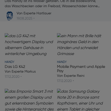
A
Das Handy ist ins Wasser gefallen. Ob in die Badewanne,
a
das Waschbecken oder im Freibad, Wasserschäden können
S
schnell entstehen und sind oft schwer zu beheben.
Von Experte Hartlauer
b
19.08.2025 •
HANDY
HANDY
Das LG K42
Mobile Payment und Apple
Pay
Von Experte Markus
Von Experte Reini
17.12.2020 •
17.12.2020 •