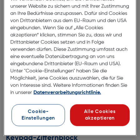
Eingabegerät gibt es kabelgebunden oder kabellos als
unserer Website zu sichern und mit Ihrer Zustimmung
externe Tastatur mit USB-Empfänger.
an Ihre Bedürfnisse anzupassen. Dafür sind Cookies
von Drittanbietern aus dem EU-Raum und den USA
Bei Hartlauer finden Sie Keyboards mit unterschiedlichen
eingebunden. Wenn Sie auf „Alle Cookies
Tasten. Viele Menschen bevorzugen klassische
akzeptieren“ klicken, stimmen Sie zu, dass wir und
Tastaturen mit schwerem Tastendruck. Aber auch
Drittanbieter Cookies setzen und in Folge
Keyboards von Apple, die sich durch leichte, flache
verwenden dürfen. Diese Zustimmung umfasst auch
Tasten auszeichnen, gehören zu unserem Sortiment.
eine eventuelle Datenübertragung an von uns
eingebundene Drittanbieter (EU-Raum und USA).
Unter "Cookie-Einstellungen" haben Sie die
Möglichkeit, jene Cookies auszuwählen, die für Sie
von Interesse sind. Weitere Informationen finden Sie
Unser Angebot an Tastaturen hochwertiger Hersteller:
in unserer
Datenverarbeitungsrichtlinie.
Razer Tastatur
Apple Tastatur
Cookie-
Alle Cookies
Einstellungen
akzeptieren
Axxtra Tastatur
Tastaturen mit Ziffernblock oder
Keypad-Ziffernblock