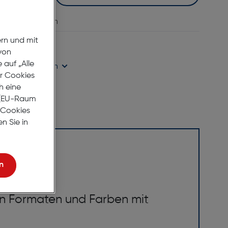
vergleichen
ern und mit
age Lieferzeit
von
auf „Alle
ügbarkeit prüfen
er Cookies
h eine
r (EU-Raum
e Cookies
n Sie in
n
en Formaten und Farben mit