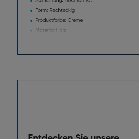
Ausrichtung: Hochformat
Form: Rechteckig
Produktfarbe: Creme
Material: Holz
Gewicht und Abmessungen
Dicke [mm]: 14
Höhe [mm]: 446
Entdecken Sie unsere