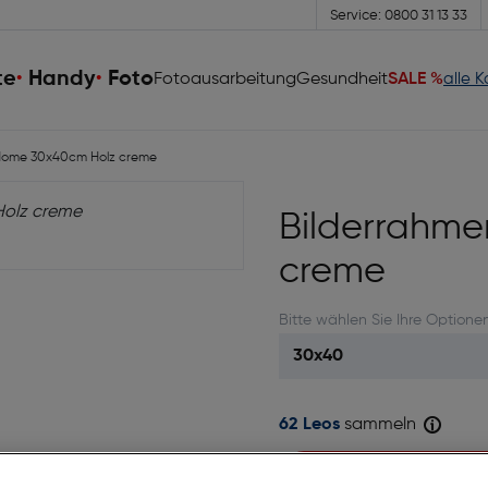
Service: 0800 31 13 33
te
Handy
Foto
Fotoausarbeitung
Gesundheit
SALE %
alle 
Home 30x40cm Holz creme
Bilderrahm
creme
Bitte wählen Sie Ihre Optione
62 Leos
sammeln
Sofort kaufen