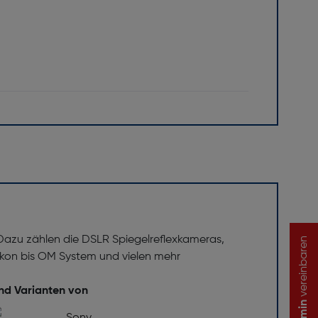
 Dazu zählen die DSLR Spiegelreflexkameras,
vereinbaren
on bis OM System und vielen mehr
und Varianten von
Termin