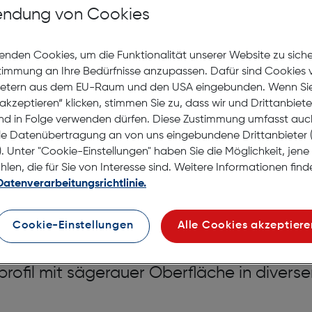
ndung von Cookies
auf die Wunschliste
enden Cookies, um die Funktionalität unserer Website zu sich
Lagernd | 2 bis 3 Werkt
stimmung an Ihre Bedürfnisse anzupassen. Dafür sind Cookies 
Nach Hause liefern
ietern aus dem EU-Raum und den USA eingebunden. Wenn Sie 
Selbstabholung in
Verf
akzeptieren“ klicken, stimmen Sie zu, dass wir und Drittanbiet
nd in Folge verwenden dürfen. Diese Zustimmung umfasst auc
le Datenübertragung an von uns eingebundene Drittanbiete
. Unter "Cookie-Einstellungen" haben Sie die Möglichkeit, jen
en, die für Sie von Interesse sind. Weitere Informationen finde
Datenverarbeitungsrichtlinie.
0cm Holz creme
Cookie-Einstellungen
Alle Cookies akzeptiere
rofil mit sägerauer Oberfläche in divers