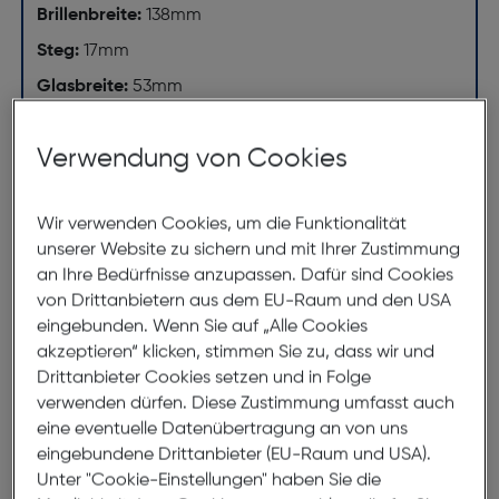
Brillenbreite:
138mm
Steg:
17mm
Glasbreite:
53mm
Bügellänge:
135mm
Verwendung von Cookies
(individuell ausrichtbar)
138mm
Wir verwenden Cookies, um die Funktionalität
unserer Website zu sichern und mit Ihrer Zustimmung
an Ihre Bedürfnisse anzupassen. Dafür sind Cookies
von Drittanbietern aus dem EU-Raum und den USA
eingebunden. Wenn Sie auf „Alle Cookies
akzeptieren“ klicken, stimmen Sie zu, dass wir und
Drittanbieter Cookies setzen und in Folge
verwenden dürfen. Diese Zustimmung umfasst auch
53mm
17mm
eine eventuelle Datenübertragung an von uns
135mm
eingebundene Drittanbieter (EU-Raum und USA).
Unter "Cookie-Einstellungen" haben Sie die