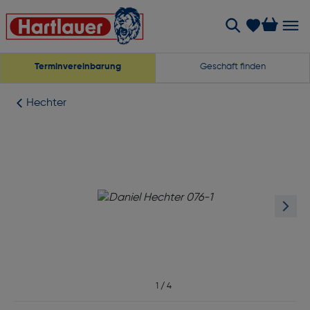
Terminvereinbarung
Geschäft finden
Hechter
1
/
4