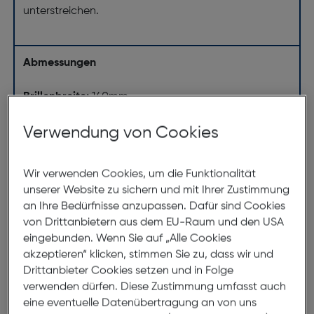
unterstreichen.
Abmessungen
Brillenbreite:
140mm
Steg:
18mm
Verwendung von Cookies
Glasbreite:
54mm
Bügellänge:
140mm
Wir verwenden Cookies, um die Funktionalität
(individuell ausrichtbar)
unserer Website zu sichern und mit Ihrer Zustimmung
an Ihre Bedürfnisse anzupassen. Dafür sind Cookies
140mm
von Drittanbietern aus dem EU-Raum und den USA
eingebunden. Wenn Sie auf „Alle Cookies
akzeptieren“ klicken, stimmen Sie zu, dass wir und
Drittanbieter Cookies setzen und in Folge
verwenden dürfen. Diese Zustimmung umfasst auch
eine eventuelle Datenübertragung an von uns