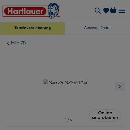
Terminvereinbarung
Geschäft finden
Mila ZB
Online
anprobieren
1
/
4