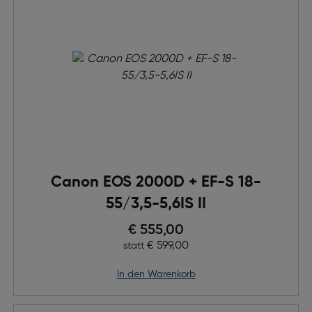
Canon EOS 2000D + EF-S 18-
55/3,5-5,6IS II
Preis nach Rabatts
€ 555,00
Ursprünglicher Preis
€ 599,00
statt
in den Warenkorb