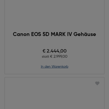
Canon EOS 5D MARK IV Gehäuse
Preis nach Rabatts
€ 2.444,00
Ursprünglicher Preis
€ 2.999,00
statt
in den Warenkorb