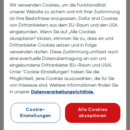
Wir verwenden Cookies, um die Funktionalität
bevorzugt. Mit der Karl Lagerfeld KL6098SH black
unserer Website zu sichern und mit Ihrer Zustimmung
setzen Sie nicht nur auf eine Sonnenbrille, sondern
an Ihre Bedürfnisse anzupassen. Dafür sind Cookies
auf ein modisches Accessoire, das Ihre Persönlichkeit
von Drittanbietern aus dem EU-Raum und den USA
unterstreicht und Ihre Individualität hervorhebt.
eingebunden. Wenn Sie auf „Alle Cookies
akzeptieren“ klicken, stimmen Sie zu, dass wir und
Drittanbieter Cookies setzen und in Folge
Abmessungen
verwenden dürfen. Diese Zustimmung umfasst auch
eine eventuelle Datenübertragung an von uns
Brillenbreite:
142mm
eingebundene Drittanbieter (EU-Raum und USA).
Steg:
19mm
Unter "Cookie-Einstellungen" haben Sie die
Möglichkeit, jene Cookies auszuwählen, die für Sie
Glasbreite:
54mm
von Interesse sind. Weitere Informationen finden Sie
Bügellänge:
140mm
in unserer
Datenverarbeitungsrichtlinie.
(individuell ausrichtbar)
Cookie-
Alle Cookies
142mm
Einstellungen
akzeptieren