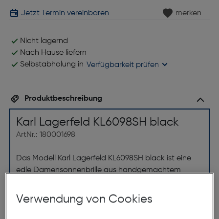
Jetzt Termin vereinbaren
merken
Nicht lagernd
Nach Hause liefern
Selbstabholung in
Verfügbarkeit prüfen
Produktbeschreibung
Karl Lagerfeld KL6098SH black
ArtNr.: 180001698
Das Modell Karl Lagerfeld KL6098SH black ist eine
edle Damensonnenbrille aus handgemachtem
Acetat. In klassischem Schwarz gehalten, besticht
die hohe, breite und eckige Form mit einem
Verwendung von Cookies
einzigartigen Bügeldesign. Perfekt für die moderne
Frau, die einen markanten aber stilvollen Look