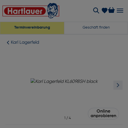
Terminvereinbarung
Geschäft finden
Karl Lagerfeld
Online
anprobieren
1
/
4