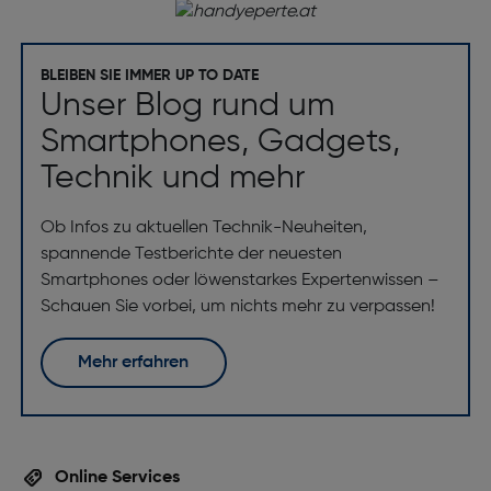
Anti-Fingerprint Oberfläche: Nein
Display Glasart: Gorilla Glass
Gorilla Glass-Ausführung: Gorilla Glass Victus+
BLEIBEN SIE IMMER UP TO DATE
Unser Blog rund um
High Dynamic Range Video Unterstützung: Ja
Smartphones, Gadgets,
Bildschirmdiagonale ["]: 6.7
Technik und mehr
Bildschirmauflösung [Pixel]: 1080 x 2340
Touchscreen: Ja
Ob Infos zu aktuellen Technik-Neuheiten,
Art des Touchscreens: kapazitives Multi-Touch
spannende Testberichte der neuesten
Smartphones oder löwenstarkes Expertenwissen –
Display-Typ: Super AMOLED
Schauen Sie vorbei, um nichts mehr zu verpassen!
Prozessor
Mehr erfahren
Anzahl Co-Prozessorkerne: 4
Prozessor: Exynos 1580
Speichermedium
Online Services