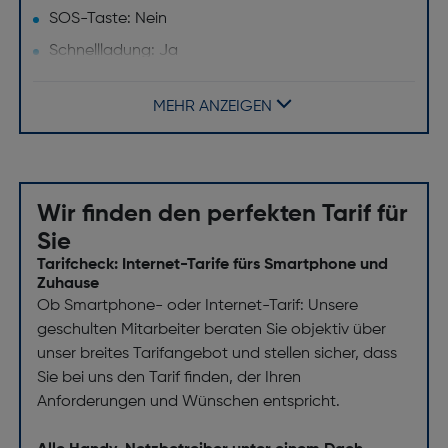
SOS-Taste: Nein
Schnellladung: Ja
Gesichtserkennung: Ja
MEHR ANZEIGEN
Push-to-talk-Funktion: Nein
Kabelloses Aufladen: Nein
Fingerabdruckscanner: Ja
Wir finden den perfekten Tarif für
Design
Sie
Produktfarbe: Awesome Graphite
Tarifcheck: Internet-Tarife fürs Smartphone und
Zuhause
Gehäusematerial: gebürstetes Aluminium
Ob Smartphone- oder Internet-Tarif: Unsere
Formfaktor: Balken
geschulten Mitarbeiter beraten Sie objektiv über
unser breites Tarifangebot und stellen sicher, dass
Internationale Schutzart (IP-Code): IP67
Sie bei uns den Tarif finden, der Ihren
Navigation
Anforderungen und Wünschen entspricht.
Galileo: Ja