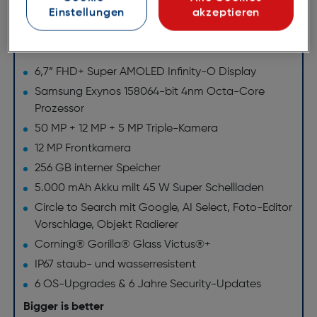
Lass dich von den neuesten AI Features wie Circle to
Einstellungen
akzeptieren
Search mit Google, AI Select oder Foto-Editor
beeindrucken und dir deinen Alltag erleichtern.
6,7” FHD+ Super AMOLED Infinity-O Display
Samsung Exynos 158064-bit 4nm Octa-Core
Prozessor
50 MP + 12 MP + 5 MP Triple-Kamera
12 MP Frontkamera
256 GB interner Speicher
5.000 mAh Akku milt 45 W Super Schellladen
Circle to Search mit Google, AI Select, Foto-Editor
Vorschläge, Objekt Radierer
Corning® Gorilla® Glass Victus®+
IP67 staub- und wasserresistent
6 OS-Upgrades & 6 Jahre Security-Updates
Bigger is better