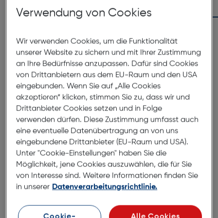
In den Warenkorb
Verwendung von Cookies
Wir verwenden Cookies, um die Funktionalität
unserer Website zu sichern und mit Ihrer Zustimmung
an Ihre Bedürfnisse anzupassen. Dafür sind Cookies
von Drittanbietern aus dem EU-Raum und den USA
eingebunden. Wenn Sie auf „Alle Cookies
akzeptieren“ klicken, stimmen Sie zu, dass wir und
Drittanbieter Cookies setzen und in Folge
verwenden dürfen. Diese Zustimmung umfasst auch
Produktbeschreibung
eine eventuelle Datenübertragung an von uns
eingebundene Drittanbieter (EU-Raum und USA).
Samsung Galaxy A56 5G 256GB
Unter "Cookie-Einstellungen" haben Sie die
Graphite
Möglichkeit, jene Cookies auszuwählen, die für Sie
ArtNr.: 180009120
von Interesse sind. Weitere Informationen finden Sie
in unserer
Datenverarbeitungsrichtlinie.
Einfach Awesome
Cookie-
Alle Cookies