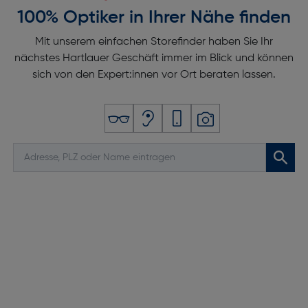
100% Optiker in Ihrer Nähe finden
Rückkamera-Blitz: Ja
Pixelgröße Rückfahrkamera [m]: 1
Mit unserem einfachen Storefinder haben Sie Ihr
nächstes Hartlauer Geschäft immer im Blick und können
Pixelgröße Frontkamera [m]: 1.12
sich von den Expert:innen vor Ort beraten lassen.
Autofokus: Ja
Gesichtserkennung: Ja
Digitaler Zoom [x]: 10
Bildstabilisator: Ja
Integrierte Kamera: Ja
Anschlüsse und Schnittstellen
USB Port: Ja
USB-Stecker: USB Typ-C
Kopfhörer-Konnektivität: Bluetooth, USB Typ-C
Anzahl HDMI-Anschlüsse: 0