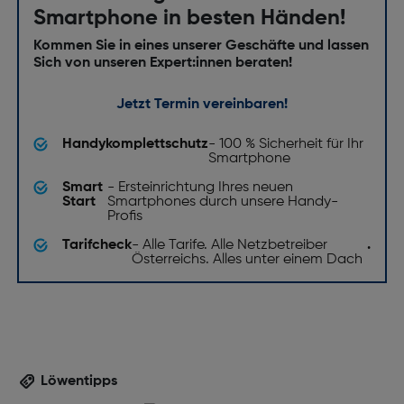
Smartphone in besten Händen!
Kratzfest: Ja
Kommen Sie in eines unserer Geschäfte und lassen
Software
Sich von unseren Expert:innen beraten!
Installiertes Betriebssystem: Android 15
Jetzt Termin vereinbaren!
Sensoren
Handykomplettschutz
- 100 % Sicherheit für Ihr
Smartphone
Gyroskop: Ja
Smart
- Ersteinrichtung Ihres neuen
Start
Smartphones durch unsere Handy-
Orientierungssensor: Ja
Profis
Annäherungssensor: Ja
Tarifcheck
- Alle Tarife. Alle Netzbetreiber
.
Österreichs. Alles unter einem Dach
Gewicht und Abmessungen
Gewicht [g]: 198
Bildschirm
Zweites LCD-Display: Nein
Löwentipps