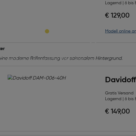
Lagernd | 6 bis 
ekte Brille,
€ 129,00
Modell online a
fekte Beratung!
er
 verdienen die beste Betreuung! Vereinbaren Sie
 Termin für eine persönliche Brillenberatung
ratis Sehtest. Unser Team unterstützt Sie dabei,
rille für Ihren Alltag zu finden – professionell,
Davidof
ich und auf Ihre Wünsche abgestimmt.
Gratis Versand
 vereinbaren
Lagernd | 6 bis 
€ 149,00