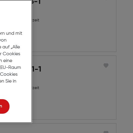
rini B2513-1
8 Werktage Lieferzeit
ern und mit
von
auf „Alle
er Cookies
h eine
r (EU-Raum
rini B2501-1
e Cookies
n Sie in
8 Werktage Lieferzeit
n