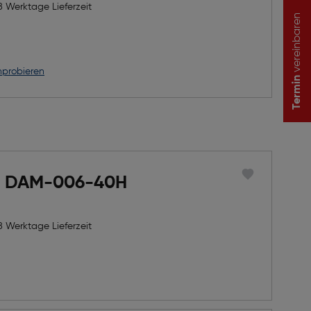
8 Werktage Lieferzeit
vereinbaren
nprobieren
Termin
f DAM-006-40H
8 Werktage Lieferzeit