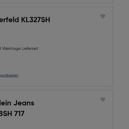
erfeld KL327SH
8 Werktage Lieferzeit
nprobieren
lein Jeans
8SH 717