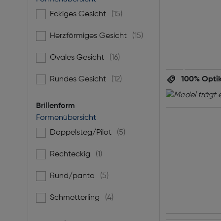
Eckiges Gesicht
(15)
Filtern nach Gesichtsform: Eckiges Gesicht
Perf
Herzförmiges Gesicht
(15)
Filtern nach Gesichtsform: Herzförmiges Gesicht
per
Ovales Gesicht
(16)
Filtern nach Gesichtsform: Ovales Gesicht
Rundes Gesicht
(12)
100% Optik
Filtern nach Gesichtsform: Rundes Gesicht
Ihre Augen
jetzt einen
Brillenform
inklusive g
Formenübersicht
die ideale B
unverbindl
Doppelsteg/Pilot
(5)
Filtern nach Brillenform: Doppelsteg/Pilot
Rechteckig
(1)
Filtern nach Brillenform: Rechteckig
Termin
Rund/panto
(5)
Filtern nach Brillenform: Rund/panto
Schmetterling
(4)
Filtern nach Brillenform: Schmetterling