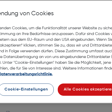
Baldessa
ndung von Cookies
Gratis Versand
Lagernd | 6 bis 
€ 129,00
enden Cookies, um die Funktionalität unserer Website zu sich
enbrillen
stimmung an Ihre Bedürfnisse anzupassen. Dafür sind Cookies 
ietern aus dem EU-Raum und den USA eingebunden. Wenn Sie 
r Herren
akzeptieren“ klicken, stimmen Sie zu, dass wir und Drittanbiet
nd in Folge verwenden dürfen. Diese Zustimmung umfasst auc
ür Damen
le Datenübertragung an von uns eingebundene Drittanbiete
Baldessa
. Unter "Cookie-Einstellungen" haben Sie die Möglichkeit, jen
en, die für Sie von Interesse sind. Weitere Informationen finde
Gratis Versand
Datenverarbeitungsrichtlinie.
Lagernd | 6 bis 
€ 129,00
Cookie-Einstellungen
Alle Cookies akzeptiere