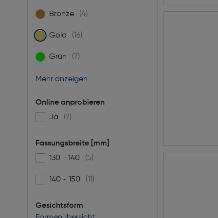
Bronze
(4)
Filtern nach Farbe: Bronze
Gold
(16)
gewählt: Derzeit gefiltert nach Farbe: Gold
Grün
(7)
Filtern nach Farbe: Grün
Mehr anzeigen
Online anprobieren
Ja
(7)
Filtern nach Online anprobieren: Ja
Fassungsbreite [mm]
130 - 140
(5)
Filtern nach Fassungsbreite [mm]: 130 - 140
140 - 150
(11)
Filtern nach Fassungsbreite [mm]: 140 - 150
Gesichtsform
Formenübersicht