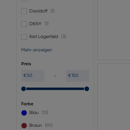
Davidoff
(1)
Filtern nach Marke: Davidoff
DKNY
(1)
Filtern nach Marke: DKNY
Karl Lagerfeld
(3)
Filtern nach Marke: Karl Lagerfeld
Mehr anzeigen
Preis
€
€
Farbe
Blau
(13)
Filtern nach Farbe: Blau
Braun
(90)
Filtern nach Farbe: Braun