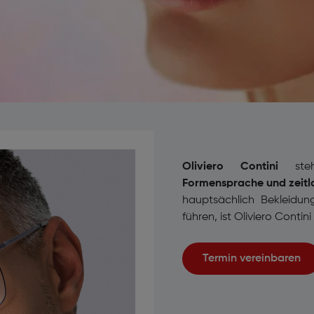
Oliviero Contini
ste
Formensprache und zeitl
hauptsächlich Bekleidung
führen, ist Oliviero Contin
Termin vereinbaren