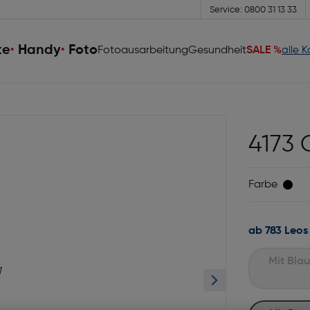
Service: 0800 31 13 33
te
Handy
Foto
Fotoausarbeitung
Gesundheit
SALE %
alle 
4173 
Farbe
ab 783 Leos