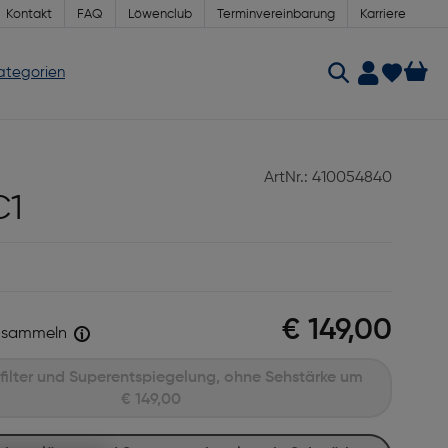
Kontakt
FAQ
Löwenclub
Terminvereinbarung
Karriere
Kategorien
ArtNr.: 410054840
C1
€ 149,00
sammeln
Mit Blaufilter und Superentspiegelung, ohne Sehstärke um
€ 149,00