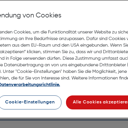
Mit Premiumgläsern und Superentspiegelung in Sehstärke
ndung von Cookies
Jetzt Ter
enden Cookies, um die Funktionalität unserer Website zu sich
stimmung an Ihre Bedürfnisse anzupassen. Dafür sind Cookies 
Nicht la
ietern aus dem EU-Raum und den USA eingebunden. Wenn Sie 
Nach Hau
akzeptieren“ klicken, stimmen Sie zu, dass wir und Drittanbiet
Selbstab
nd in Folge verwenden dürfen. Diese Zustimmung umfasst auc
le Datenübertragung an von uns eingebundene Drittanbiete
. Unter "Cookie-Einstellungen" haben Sie die Möglichkeit, jen
en, die für Sie von Interesse sind. Weitere Informationen finde
Datenverarbeitungsrichtlinie.
Cookie-Einstellungen
Alle Cookies akzeptiere