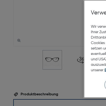
Verwe
Wir verw
Ihrer Zu
Drittanb
Cookies 
setzen u
eventuel
und USA)
auszuwähl
unserer
Produktbeschreibung