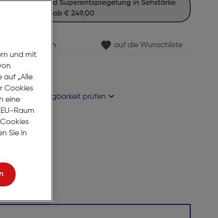
ab
€ 249,00
min vereinbaren
auf die Wunschliste
ern und mit
von
gernd
auf „Alle
se liefern
er Cookies
holung in
Verfügbarkeit prüfen
h eine
r (EU-Raum
e Cookies
n Sie in
n