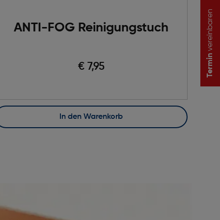
vereinbaren
ANTI-FOG Reinigungstuch
Termin
€ 7,95
In den Warenkorb