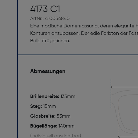
4173 C1
ArtNr.: 410054840
Eine modische Damenfassung, deren elegante For
Konturen anzupassen. Der edle Farbton der Fas
Brillenträgerinnen.
Abmessungen
Brillenbreite:
133mm
Steg:
15mm
Glasbreite:
53mm
Bügellänge:
140mm
(individuell ausrichtbar)