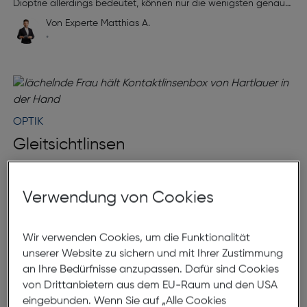
Dioptrie allerdings bedeutet, können nur die wenigsten genau
sagen. Hier eine einfache Erklärung und ein kurzer Überblick.
Von Experte Matthias A.
•
OPTIK
Gleitsichtlinsen
Gleitsichtkontaktlinsen dienen als Alternative zu
Gleitsichtbrillen. Diese Art der Korrektur ist immer dann sinnvoll,
Verwendung von Cookies
wenn neben einer klassischen Kurz- oder Weitsichtigkeit auch
eine Alterssichtigkeit (Presbyopie) auftritt. Dies kann zusätzlich
Von Experte Matthias A.
mit oder ohne einer Hornhautverkrümmung einhergehen.
•
Wir verwenden Cookies, um die Funktionalität
unserer Website zu sichern und mit Ihrer Zustimmung
an Ihre Bedürfnisse anzupassen. Dafür sind Cookies
von Drittanbietern aus dem EU-Raum und den USA
eingebunden. Wenn Sie auf „Alle Cookies