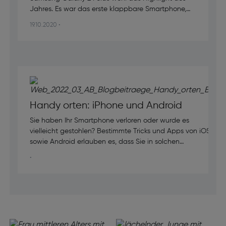
Jahres. Es war das erste klappbare Smartphone,
das auf den Markt kam. Die Markteinführung schien
19.10.2020 •
jedoch unter keinem guten Stern zu stehen. Die
ersten Tester klagten über Schwierigkeiten und
Probleme, wie zum Beispiel Displaybrüche. Diese
‘’Mankos’’ sollen nun mit dem Nachfolger Samsung
Galaxy Z Fold2 besser werden. Ob dies gelungen
ist, werden wir im nachfolgenden Testbericht
herausfinden.
Handy orten: iPhone und Android
Sie haben Ihr Smartphone verloren oder wurde es
vielleicht gestohlen? Bestimmte Tricks und Apps von iOS
sowie Android erlauben es, dass Sie in solchen
Situationen Ihr Handy orten, sperren oder sogar löschen
•
– also auf Werkseinstellungen zurücksetzen – können.