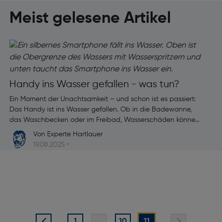
Meist gelesene Artikel
Handy ins Wasser gefallen - was tun?
I
Ein Moment der Unachtsamkeit – und schon ist es passiert:
A
Das Handy ist ins Wasser gefallen. Ob in die Badewanne,
a
das Waschbecken oder im Freibad, Wasserschäden können
S
schnell entstehen und sind oft schwer zu beheben.
Von Experte Hartlauer
b
19.08.2025 •
1
...
10
11