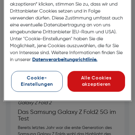
akzeptieren“ klicken, stimmen Sie zu, dass wir und
HANDY EXPERTE
HAN
Drittanbieter Cookies setzen und in Folge
Michael S.
Ge
verwenden dürfen. Diese Zustimmung umfasst auch
eine eventuelle Datenübertragung an von uns
Michael probiert alles aus, was ihm unter die Finger kommt.
Ger
eingebundene Drittanbieter (EU-Raum und USA).
Egal ob iPhone oder Android Flagschiff, jedes Gerät wird
Ges
von ihm auf Herz und Nieren geprüft. In seiner Freizeit
ken
Unter "Cookie-Einstellungen" haben Sie die
fröhnt er der Bergluft und fährt entweder mit einem Brettl
Er 
Möglichkeit, jene Cookies auszuwählen, die für Sie
ALLE ARTIKEL VON MICHAEL S. LESEN
AL
oder auf zwei Rädern talwärts.
sei
von Interesse sind. Weitere Informationen finden Sie
Mou
in unserer
Datenverarbeitungsrichtlinie.
Ne
Neuester Blog von Michael
Cookie-
Alle Cookies
Einstellungen
akzeptieren
Das Samsung Galaxy Z Fold2 5G im
Test
Bereits letztes Jahr war die erste Generation des
Samsung Galaxy Z Folds wohl das Highlight des